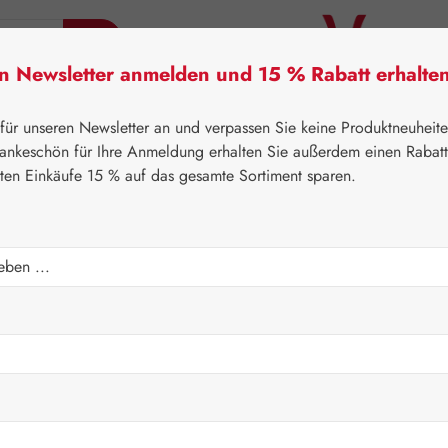
en Newsletter anmelden und 15 % Rabatt erhalte
tner Lifecare
Pater Severin Naturprodukte
Handels
 für unseren Newsletter an und verpassen Sie keine Produktneuheit
ankeschön für Ihre Anmeldung erhalten Sie außerdem einen Rabat
sten Einkäufe 15 % auf das gesamte Sortiment sparen.
itner Lifecare
Blütenessenzen
Australian Bush Flowers E
Regulärer Prei
18,00 
Inhalt:
0.015 Lit
Preise inkl. M