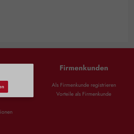
en
Firmenkunden
nd
Als Firmenkunde registrieren
en
r
Vorteile als Firmenkunde
tionen