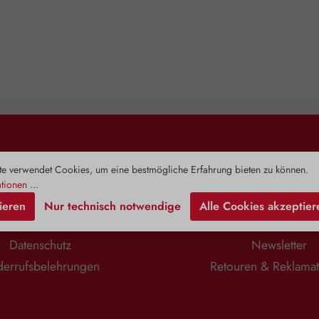
Rechtliches
Information
e verwendet Cookies, um eine bestmögliche Erfahrung bieten zu können.
tionen ...
Impressum
Zahlung & Versa
ieren
Nur technisch notwendige
Alle Cookies akzeptier
AGB
Kontaktformula
Datenschutz
Newsletter
errufsbelehrungen
Retouren & Reklama