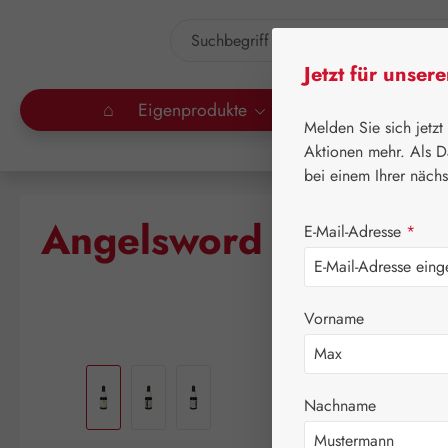
um Hauptinhalt springen
Zur Suche springen
Jetzt für unser
⌂
Eigenprodukte
Gall Pharma
Lei
Melden Sie sich jetzt
Aktionen mehr. Als D
bei einem Ihrer näch
⌂
Le
Angelsword Tropfen
E-Mail-Adresse
*
Vorname
Bildergalerie überspringen
Nachname