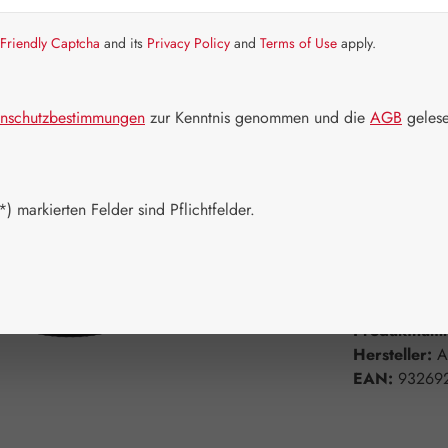
Friendly Captcha
and its
Privacy Policy
and
Terms of Use
apply.
Artikel auf La
Packungs
nschutzbestimmungen
zur Kenntnis genommen und die
AGB
gelese
15 ml
Produkt 
) markierten Felder sind Pflichtfelder.
Zum Merkzett
Produktnum
Hersteller:
A
EAN:
93269