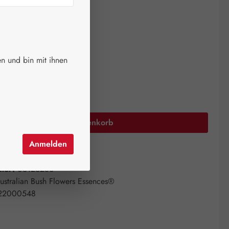
ger.
auswählen
größen
n und bin mit ihnen
Anzahl: Gib den gewünschten Wert ein oder 
In den Warenkorb
Anmelden
el hinzufügen
mer:
06126280
ustralian Bush Flowers Essences®
22000548