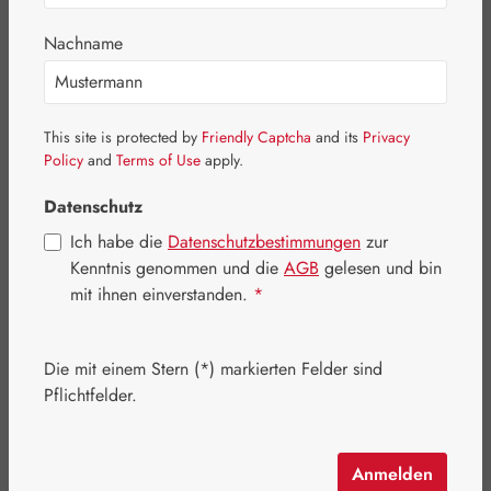
Nachname
Bildergalerie überspringen
This site is protected by
Friendly Captcha
and its
Privacy
Policy
and
Terms of Use
apply.
Datenschutz
Ich habe die
Datenschutzbestimmungen
zur
Kenntnis genommen und die
AGB
gelesen und bin
mit ihnen einverstanden.
*
Die mit einem Stern (*) markierten Felder sind
Pflichtfelder.
Regulärer Preis:
16,90 €
Inhalt:
0.03 Liter
(563,33 € / 1 Liter)
Anmelden
Preise inkl. MwSt. zzgl. Versandkosten