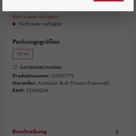
Bald wieder verfügbar!
Nicht mehr verfügbar
auswählen
Packungsgrößen
30 ml
(Diese Option ist zurzeit nicht verfügbar.)
Zum Merkzettel hinzufügen
Produktnummer:
05000772
Hersteller:
Australian Bush Flowers Essences®
EAN:
93468244
Beschreibung