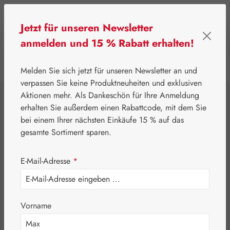
Zum Hauptinhalt springen
Jetzt für unseren Newsletter
anmelden und 15 % Rabatt erhalten!
0
Werkzeugleiste anzeigen
Du hast 0 Produkte
Melden Sie sich jetzt für unseren Newsletter an und
verpassen Sie keine Produktneuheiten und exklusiven
Aktionen mehr. Als Dankeschön für Ihre Anmeldung
⌂
Leitner Lifecare
Blütenessenzen
erhalten Sie außerdem einen Rabattcode, mit dem Sie
Australian Bush Flowers Essences®
bei einem Ihrer nächsten Einkäufe 15 % auf das
Adol Essence
gesamte Sortiment sparen.
Tropfen
E-Mail-Adresse
*
Vorname