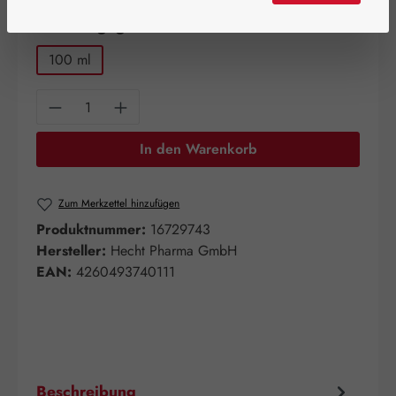
auswählen
Packungsgrößen
100 ml
Produkt Anzahl: Gib den gewünschten Wert e
In den Warenkorb
Zum Merkzettel hinzufügen
Produktnummer:
16729743
Hersteller:
Hecht Pharma GmbH
EAN:
4260493740111
Beschreibung