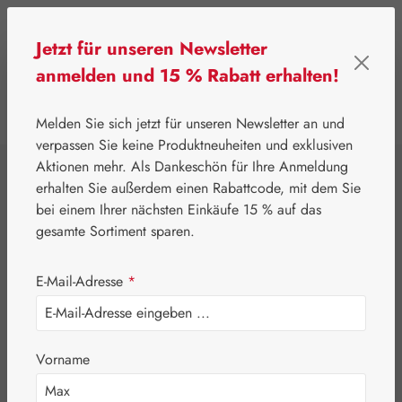
Zum Hauptinhalt springen
Jetzt für unseren Newsletter
anmelden und 15 % Rabatt erhalten!
0
Werkzeugleiste anzeigen
Du hast 0 Produkte
Melden Sie sich jetzt für unseren Newsletter an und
verpassen Sie keine Produktneuheiten und exklusiven
Aktionen mehr. Als Dankeschön für Ihre Anmeldung
⌂
Eigenprodukte
Nährstoffe
erhalten Sie außerdem einen Rabattcode, mit dem Sie
Crataegan®
bei einem Ihrer nächsten Einkäufe 15 % auf das
gesamte Sortiment sparen.
Tropfen
E-Mail-Adresse
*
Vorname
Bildergalerie überspringen