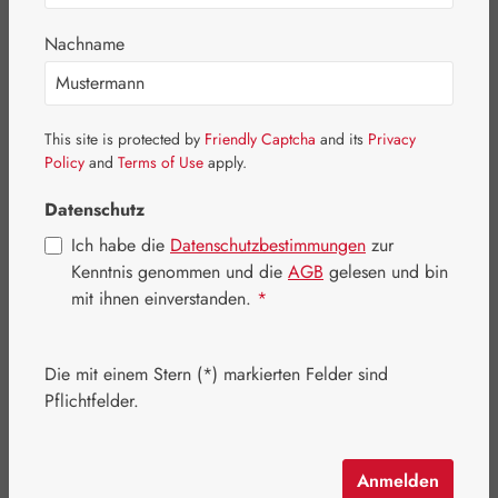
Nachname
This site is protected by
Friendly Captcha
and its
Privacy
Policy
and
Terms of Use
apply.
Datenschutz
Ich habe die
Datenschutzbestimmungen
zur
Kenntnis genommen und die
AGB
gelesen und bin
mit ihnen einverstanden.
*
Regulärer Preis:
18,00 €
Die mit einem Stern (*) markierten Felder sind
Inhalt:
0.1 Liter
(180,00 € / 1 Liter)
Pflichtfelder.
Preise inkl. MwSt. zzgl. Versandkosten
Artikel auf Lager.
Anmelden