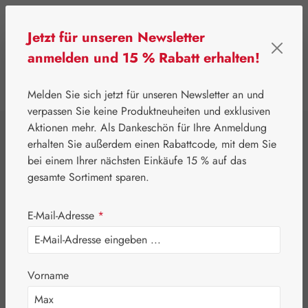
Zum Hauptinhalt springen
Jetzt für unseren Newsletter
anmelden und 15 % Rabatt erhalten!
0
Werkzeugleiste anzeigen
Du hast 0 Produkte
Melden Sie sich jetzt für unseren Newsletter an und
verpassen Sie keine Produktneuheiten und exklusiven
Aktionen mehr. Als Dankeschön für Ihre Anmeldung
⌂
Leitner Lifecare
Blütenessenzen
PHI Essences
erhalten Sie außerdem einen Rabattcode, mit dem Sie
Victoria Regia
bei einem Ihrer nächsten Einkäufe 15 % auf das
gesamte Sortiment sparen.
Orchid Tropfen
E-Mail-Adresse
*
Vorname