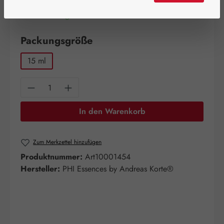
Artikel auf Lager.
auswählen
Packungsgröße
15 ml
Produkt Anzahl: Gib den gewünschten Wert e
In den Warenkorb
Zum Merkzettel hinzufügen
Produktnummer:
Art10001454
Hersteller:
PHI Essences by Andreas Korte®