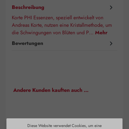
Beschreibung
Korte PHI Essenzen, speziell entwickelt von
Andreas Korte, nutzen eine Kristallmethode, um
die Schwingungen von Blüten und P…
Mehr
Bewertungen
Produktgalerie überspringen
Andere Kunden kauften auch …
Diese Website verwendet Cookies, um eine