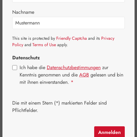
Bildergalerie überspringen
Nachname
This site is protected by
Friendly Captcha
and its
Privacy
Policy
and
Terms of Use
apply.
Datenschutz
Ich habe die
Datenschutzbestimmungen
zur
Kenntnis genommen und die
AGB
gelesen und bin
mit ihnen einverstanden.
*
Die mit einem Stern (*) markierten Felder sind
Pflichtfelder.
Regulärer Preis:
16,00 €
Inhalt:
0.015 Liter
(1.066,67 € / 1 Liter)
Preise inkl. MwSt. zzgl. Versandkosten
Anmelden