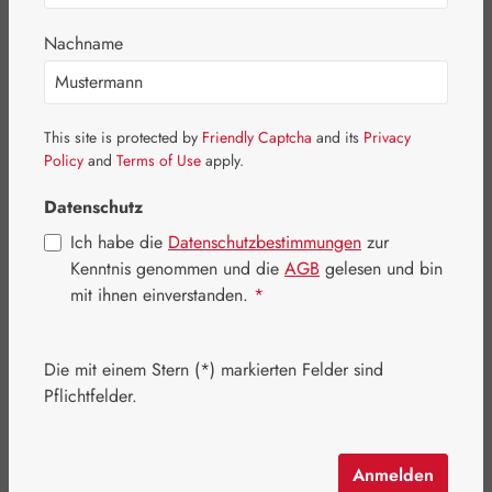
Nachname
This site is protected by
Friendly Captcha
and its
Privacy
Policy
and
Terms of Use
apply.
Datenschutz
Regulärer Preis:
12,50 €
Ich habe die
Datenschutzbestimmungen
zur
Kenntnis genommen und die
AGB
gelesen und bin
Inhalt:
0.1 Liter
(125,00 € / 1 Liter)
mit ihnen einverstanden.
*
Preise inkl. MwSt. zzgl. Versandkosten
Artikel auf Lager.
Die mit einem Stern (*) markierten Felder sind
Pflichtfelder.
auswählen
Packungsgrößen
100 ml
Anmelden