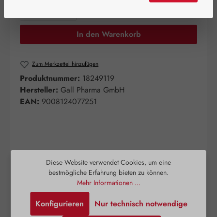
Produkt Anzahl: Gib den gewünschten Wert e
In den Warenkorb
Zum Merkzettel hinzufügen
Produktnummer:
18249119
Hersteller:
Gall Pharma GmbH
EAN:
9008124077251
Diese Website verwendet Cookies, um eine
Beschreibung
bestmögliche Erfahrung bieten zu können.
Mehr Informationen ...
Schneckensirup aus der Wegschnecke
unterstützt nicht nur die körpereigene
Konfigurieren
Nur technisch notwendige
Immunabwehr, sondern dient zur gezielten