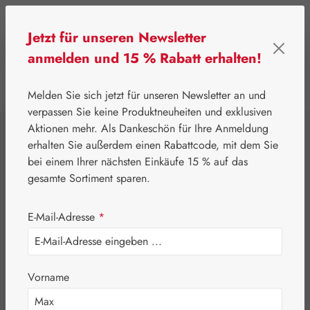
Zum Hauptinhalt springen
Jetzt für unseren Newsletter
anmelden und 15 % Rabatt erhalten!
0
Werkzeugleiste anzeigen
Du hast 0 Produkte
Melden Sie sich jetzt für unseren Newsletter an und
verpassen Sie keine Produktneuheiten und exklusiven
Aktionen mehr. Als Dankeschön für Ihre Anmeldung
⌂
Gall Pharma
Naturstoffe
erhalten Sie außerdem einen Rabattcode, mit dem Sie
Schneckensirup
bei einem Ihrer nächsten Einkäufe 15 % auf das
gesamte Sortiment sparen.
E-Mail-Adresse
*
Vorname
Bildergalerie überspringen