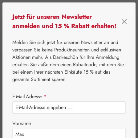
Zum Hauptinhalt springen
Jetzt für unseren Newsletter
anmelden und 15 % Rabatt erhalten!
0
Werkzeugleiste anzeigen
Du hast 0 Produkte
Melden Sie sich jetzt für unseren Newsletter an und
verpassen Sie keine Produktneuheiten und exklusiven
Aktionen mehr. Als Dankeschön für Ihre Anmeldung
⌂
Leitner Lifecare
Aromatherapie
Embamed®
erhalten Sie außerdem einen Rabattcode, mit dem Sie
Mandelöl
bei einem Ihrer nächsten Einkäufe 15 % auf das
gesamte Sortiment sparen.
E-Mail-Adresse
*
Vorname
Bildergalerie überspringen