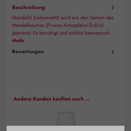
Beschreibung
Mandelöl Embamed® wird aus den Samen des
Mandelbaumes (Prunus Amygdalus Dulcis)
gepresst. Es beruhigt und schützt beanspruch…
Mehr
Bewertungen
Produktgalerie überspringen
Andere Kunden kauften auch …