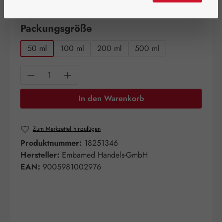
verfügbar!
auswählen
Packungsgröße
50 ml
100 ml
200 ml
500 ml
Produkt Anzahl: Gib den gewünschten Wert e
In den Warenkorb
Zum Merkzettel hinzufügen
Produktnummer:
18251346
Hersteller:
Embamed Handels-GmbH
EAN:
9005981002976