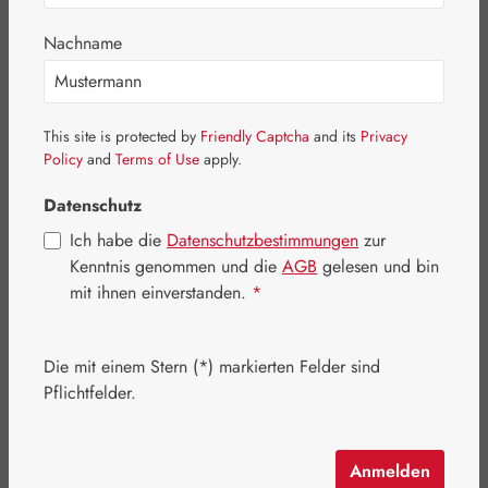
Nachname
This site is protected by
Friendly Captcha
and its
Privacy
Policy
and
Terms of Use
apply.
Datenschutz
Ich habe die
Datenschutzbestimmungen
zur
Kenntnis genommen und die
AGB
gelesen und bin
mit ihnen einverstanden.
*
Regulärer Preis:
8,30 €
Die mit einem Stern (*) markierten Felder sind
Inhalt:
0.05 Liter
(166,00 € / 1 Liter)
Pflichtfelder.
Preise inkl. MwSt. zzgl. Versandkosten
Schnell zuschlagen! Es sind nur noch wenige Artikel
Anmelden