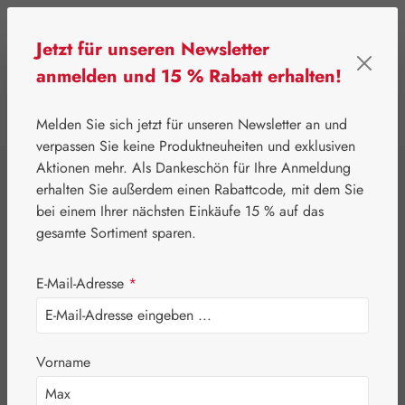
Zum Hauptinhalt springen
Jetzt für unseren Newsletter
anmelden und 15 % Rabatt erhalten!
0
Werkzeugleiste anzeigen
Du hast 0 Produkte
Melden Sie sich jetzt für unseren Newsletter an und
verpassen Sie keine Produktneuheiten und exklusiven
Aktionen mehr. Als Dankeschön für Ihre Anmeldung
⌂
Gall Pharma
Gall Exklusiv
erhalten Sie außerdem einen Rabattcode, mit dem Sie
Lavendelöl Kapseln
bei einem Ihrer nächsten Einkäufe 15 % auf das
gesamte Sortiment sparen.
E-Mail-Adresse
*
Vorname
Bildergalerie überspringen