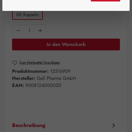
auswählen
Packungsgrößen
60 Kapseln
Produkt Anzahl: Gib den gewünschten Wert e
In den Warenkorb
Zum Merkzettel hinzufügen
Produktnummer:
12516909
Hersteller:
Gall Pharma GmbH
EAN:
9008124000020
Beschreibung