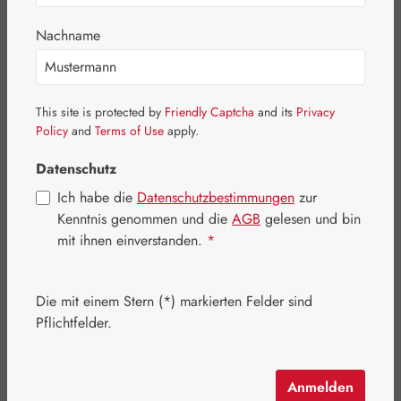
Nachname
This site is protected by
Friendly Captcha
and its
Privacy
Policy
and
Terms of Use
apply.
Datenschutz
Ich habe die
Datenschutzbestimmungen
zur
Kenntnis genommen und die
AGB
gelesen und bin
mit ihnen einverstanden.
*
Verkaufspreis:
29,24 €
%
Regulärer Preis:
34,40 €
(15% gespart)
Inhalt:
0.04 Kilogramm
(731,00 € / 1 Kilogramm)
Die mit einem Stern (*) markierten Felder sind
Preise inkl. MwSt. zzgl. Versandkosten
Pflichtfelder.
Artikel auf Lager.
Anmelden