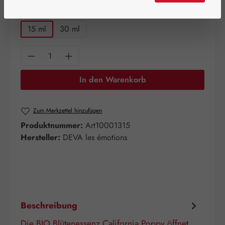
auswählen
Packungsgröße
15 ml
30 ml
Produkt Anzahl: Gib den gewünschten Wert e
In den Warenkorb
Zum Merkzettel hinzufügen
Produktnummer:
Art10001315
Hersteller:
DEVA les émotions
Beschreibung
Die BIO Blütenessenz California Poppy öffnet