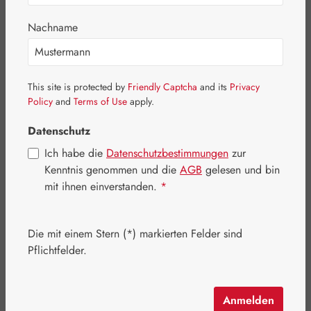
Nachname
Bildergalerie überspringen
This site is protected by
Friendly Captcha
and its
Privacy
Policy
and
Terms of Use
apply.
Datenschutz
Ich habe die
Datenschutzbestimmungen
zur
Kenntnis genommen und die
AGB
gelesen und bin
mit ihnen einverstanden.
*
Regulärer Preis:
9,60 €
Die mit einem Stern (*) markierten Felder sind
Inhalt:
0.015 Liter
(640,00 € / 1 Liter)
Preise inkl. MwSt. zzgl. Versandkosten
Pflichtfelder.
Artikel auf Lager.
Anmelden