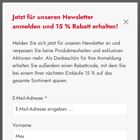
Zum Hauptinhalt springen
Jetzt für unseren Newsletter
anmelden und 15 % Rabatt erhalten!
0
Werkzeugleiste anzeigen
Du hast 0 Produkte
Melden Sie sich jetzt für unseren Newsletter an und
verpassen Sie keine Produktneuheiten und exklusiven
Aktionen mehr. Als Dankeschön für Ihre Anmeldung
⌂
Leitner Lifecare
Blütenessenzen
DEVA
erhalten Sie außerdem einen Rabattcode, mit dem Sie
California Poppy /
bei einem Ihrer nächsten Einkäufe 15 % auf das
gesamte Sortiment sparen.
Coquelicot de
E-Mail-Adresse
*
Californie Tropfen
Vorname