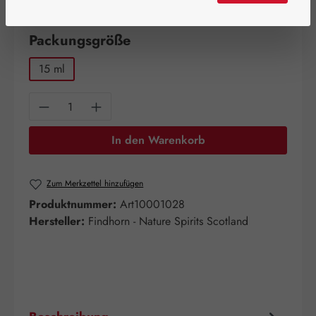
verfügbar!
auswählen
Packungsgröße
15 ml
Produkt Anzahl: Gib den gewünschten Wert e
In den Warenkorb
Zum Merkzettel hinzufügen
Produktnummer:
Art10001028
Hersteller:
Findhorn - Nature Spirits Scotland