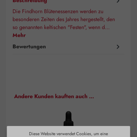
Beschreibung
Die Findhorn Blütenessenzen werden zu
besonderen Zeiten des Jahres hergestellt, den
so genannten keltischen "Festen", wenn d…
Mehr
Bewertungen
Produktgalerie überspringen
Andere Kunden kauften auch …
Diese Website verwendet Cookies, um eine