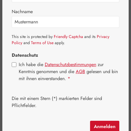
Nachname
This site is protected by
Friendly Captcha
and its
Privacy
Policy
and
Terms of Use
apply.
Datenschutz
Ich habe die
Datenschutzbestimmungen
zur
Kenntnis genommen und die
AGB
gelesen und bin
mit ihnen einverstanden.
*
Regulärer Preis:
16,90 €
Die mit einem Stern (*) markierten Felder sind
Inhalt:
0.015 Liter
(1.126,67 € / 1 Liter)
Pflichtfelder.
Preise inkl. MwSt. zzgl. Versandkosten
Schnell zuschlagen! Es sind nur noch wenige Artikel
Anmelden