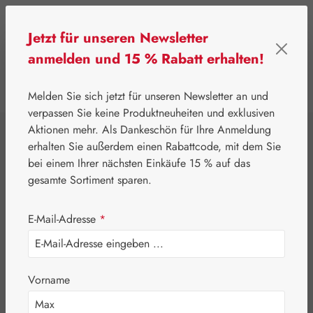
Zum Hauptinhalt springen
Jetzt für unseren Newsletter
anmelden und 15 % Rabatt erhalten!
0
Werkzeugleiste anzeigen
Du hast 0 Produkte
Melden Sie sich jetzt für unseren Newsletter an und
verpassen Sie keine Produktneuheiten und exklusiven
Aktionen mehr. Als Dankeschön für Ihre Anmeldung
⌂
Leitner Lifecare
Blütenessenzen
Findhorn
erhalten Sie außerdem einen Rabattcode, mit dem Sie
Broom Tropfen
bei einem Ihrer nächsten Einkäufe 15 % auf das
gesamte Sortiment sparen.
E-Mail-Adresse
*
Vorname
Bildergalerie überspringen