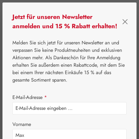
Zum Hauptinhalt springen
Jetzt für unseren Newsletter
anmelden und 15 % Rabatt erhalten!
0
Werkzeugleiste anzeigen
Du hast 0 Produkte
Melden Sie sich jetzt für unseren Newsletter an und
verpassen Sie keine Produktneuheiten und exklusiven
Aktionen mehr. Als Dankeschön für Ihre Anmeldung
⌂
Leitner Lifecare
Medien
Bücher
erhalten Sie außerdem einen Rabattcode, mit dem Sie
Australian Bush
bei einem Ihrer nächsten Einkäufe 15 % auf das
gesamte Sortiment sparen.
Flower Essences
E-Mail-Adresse
*
Book - Buch
(Englische Version)
Vorname