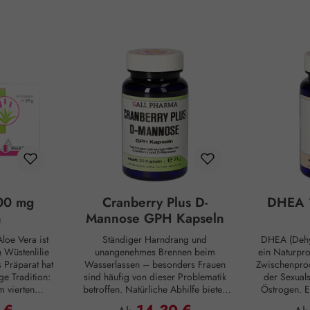
00 mg
Cranberry Plus D-
DHEA 
n
Mannose GPH Kapseln
loe Vera ist
Ständiger Harndrang und
DHEA (Dehy
Wüstenlilie
unangenehmes Brennen beim
ein Naturpr
s Präparat hat
Wasserlassen – besonders Frauen
Zwischenprod
ge Tradition:
sind häufig von dieser Problematik
der Sexual
m vierten
betroffen. Natürliche Abhilfe bieten
Östrogen. E
ten die alten
hierbei Cranberry Plus D-Mannose
Substanz, d