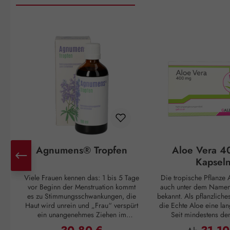
Produktgalerie überspringen
Agnumens® Tropfen
Aloe Vera 4
Kapsel
Viele Frauen kennen das: 1 bis 5 Tage
Die tropische Pflanze A
vor Beginn der Menstruation kommt
auch unter dem Namen 
es zu Stimmungsschwankungen, die
bekannt. Als pflanzliche
Haut wird unrein und „Frau“ verspürt
die Echte Aloe eine lan
ein unangenehmes Ziehen im
Seit mindestens de
Unterleib. Und ganz plötzlich, mit
Jahrhundert v. Chr. wuss