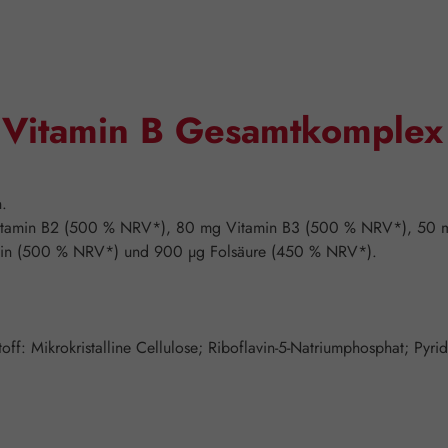
 "Vitamin B Gesamtkomple
n.
 Vitamin B2 (500 % NRV*), 80 mg Vitamin B3 (500 % NRV*), 50 
tin (500 % NRV*) und 900 µg Folsäure (450 % NRV*).
off: Mikrokristalline Cellulose; Riboflavin-5-Natriumphosphat; Pyr