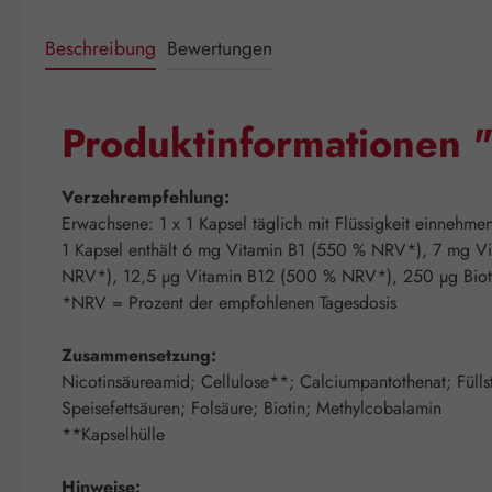
Beschreibung
Bewertungen
Produktinformationen
Verzehrempfehlung:
Erwachsene: 1 x 1 Kapsel täglich mit Flüssigkeit einnehme
1 Kapsel enthält 6 mg Vitamin B1 (550 % NRV*), 7 mg
NRV*), 12,5 µg Vitamin B12 (500 % NRV*), 250 µg Bio
*NRV = Prozent der empfohlenen Tagesdosis
Zusammensetzung:
Nicotinsäureamid; Cellulose**; Calciumpantothenat; Füllst
Speisefettsäuren; Folsäure; Biotin; Methylcobalamin
**Kapselhülle
Hinweise: