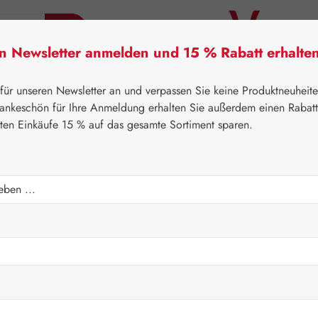
en Newsletter anmelden und 15 % Rabatt erhalte
tner Lifecare
Pater Severin Naturprodukte
Handels
 für unseren Newsletter an und verpassen Sie keine Produktneuheit
ankeschön für Ihre Anmeldung erhalten Sie außerdem einen Rabat
sten Einkäufe 15 % auf das gesamte Sortiment sparen.
mplex GPH Kapseln
Regulärer Prei
13,20 
Inhalt:
0.008 K
Preise inkl. M
Artikel auf La