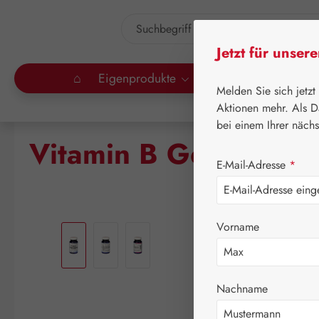
um Hauptinhalt springen
Zur Suche springen
Jetzt für unser
⌂
Eigenprodukte
Gall Pharma
Lei
Melden Sie sich jetzt
Aktionen mehr. Als D
bei einem Ihrer näch
Vitamin B Gesamtko
E-Mail-Adresse
*
Bildergalerie überspringen
Vorname
Nachname