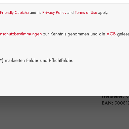
Packungs
Friendly Captcha
and its
Privacy Policy
and
Terms of Use
apply.
30 Kapseln
nschutzbestimmungen
zur Kenntnis genommen und die
AGB
gelese
180 Kapsel
Produkt 
) markierten Felder sind Pflichtfelder.
Zum Merkzett
Produktnum
Hersteller:
G
EAN:
90081