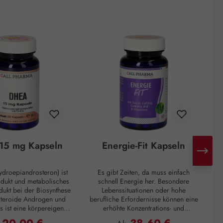
15 mg Kapseln
Energie-Fit Kapseln
droepiandrosteron) ist
Es gibt Zeiten, da muss einfach
H
odukt und metabolisches
schnell Energie her. Besondere
d
ukt bei der Biosynthese
Lebenssituationen oder hohe
steroide Androgen und
berufliche Erfordernisse können eine
s ist eine körpereigene
erhöhte Konzentrations- und
ie hauptsächlich in der
Leistungsfähigkeit verlangen. Zur
Mo