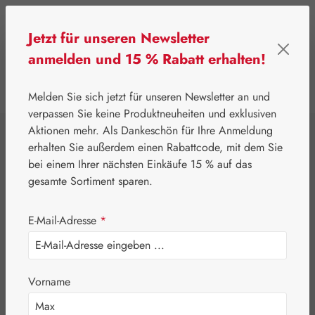
Zum Hauptinhalt springen
Jetzt für unseren Newsletter
anmelden und 15 % Rabatt erhalten!
0
Werkzeugleiste anzeigen
Du hast 0 Produkte
Melden Sie sich jetzt für unseren Newsletter an und
verpassen Sie keine Produktneuheiten und exklusiven
Aktionen mehr. Als Dankeschön für Ihre Anmeldung
⌂
Gall Pharma
Vitamine & Co.
erhalten Sie außerdem einen Rabattcode, mit dem Sie
Biotin 2,5 mg GPH
bei einem Ihrer nächsten Einkäufe 15 % auf das
gesamte Sortiment sparen.
Kapseln
E-Mail-Adresse
*
Vorname