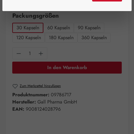
Artikel auf Lager.
auswählen
Packungsgrößen
30 Kapseln
60 Kapseln
90 Kapseln
120 Kapseln
180 Kapseln
360 Kapseln
Produkt Anzahl: Gib den gewünschten Wert e
In den Warenkorb
Zum Merkzettel hinzufügen
Produktnummer:
09786717
Hersteller:
Gall Pharma GmbH
EAN:
9008124028796