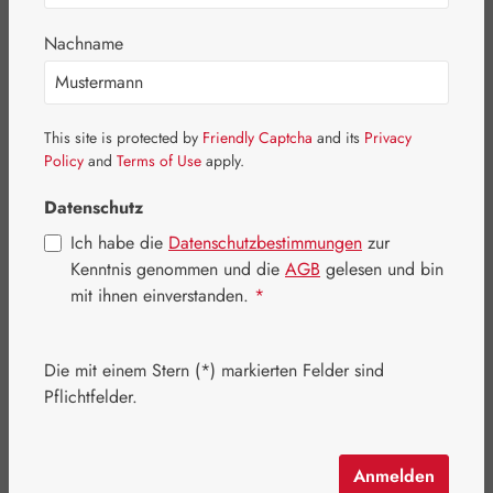
Bildergalerie überspringen
Nachname
This site is protected by
Friendly Captcha
and its
Privacy
Policy
and
Terms of Use
apply.
Datenschutz
Ich habe die
Datenschutzbestimmungen
zur
Kenntnis genommen und die
AGB
gelesen und bin
mit ihnen einverstanden.
*
Die mit einem Stern (*) markierten Felder sind
Regulärer Preis:
10,20 €
Pflichtfelder.
Inhalt:
0.008 Kilogramm
(1.275,00 € / 1 Kilogramm)
Preise inkl. MwSt. zzgl. Versandkosten
Anmelden