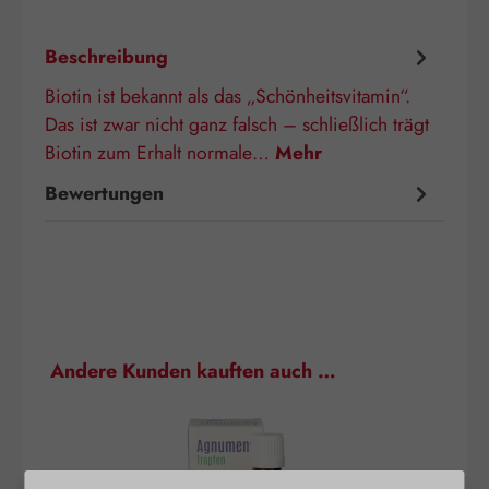
Beschreibung
Biotin ist bekannt als das „Schönheitsvitamin“.
Das ist zwar nicht ganz falsch – schließlich trägt
Biotin zum Erhalt normale…
Mehr
Bewertungen
Produktgalerie überspringen
Andere Kunden kauften auch …