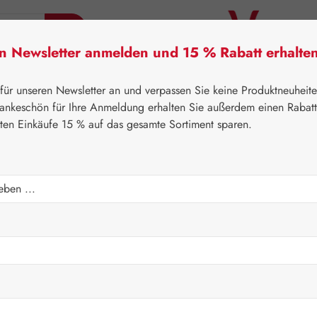
en Newsletter anmelden und 15 % Rabatt erhalte
tner Lifecare
Pater Severin Naturprodukte
Handels
 für unseren Newsletter an und verpassen Sie keine Produktneuheit
ankeschön für Ihre Anmeldung erhalten Sie außerdem einen Rabat
sten Einkäufe 15 % auf das gesamte Sortiment sparen.
⌂
Handelswaren
Lebensmittel
ln
Verkaufspreis:
23,92 
Inhalt:
0.03 Ki
Preise inkl. M