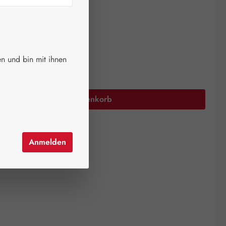
ger.
auswählen
größen
200 Kapseln
n und bin mit ihnen
Anzahl: Gib den gewünschten Wert ein oder 
In den Warenkorb
el hinzufügen
Anmelden
mer:
00832410
ADMA AG