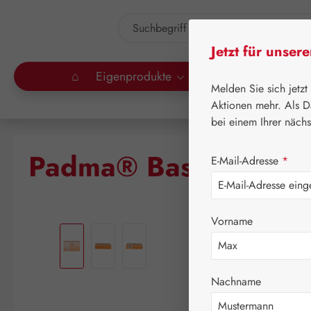
um Hauptinhalt springen
Zur Suche springen
Jetzt für unser
⌂
Eigenprodukte
Gall Pharma
Lei
Melden Sie sich jetzt
Aktionen mehr. Als D
bei einem Ihrer näch
Padma® Basic Kapse
E-Mail-Adresse
*
Bildergalerie überspringen
Vorname
Nachname