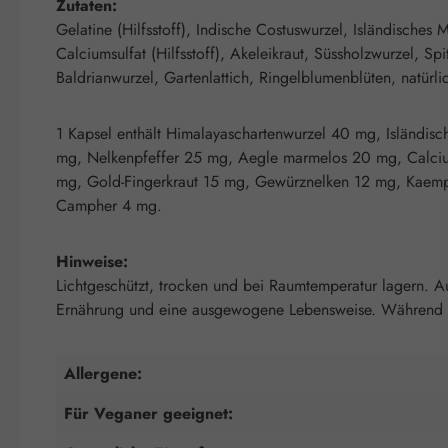
Zutaten:
Gelatine (Hilfsstoff), Indische Costuswurzel, Isländisch
Calciumsulfat (Hilfsstoff), Akeleikraut, Süssholzwurzel, 
Baldrianwurzel, Gartenlattich, Ringelblumenblüten, natürli
1 Kapsel enthält Himalayaschartenwurzel 40 mg, Isländ
mg, Nelkenpfeffer 25 mg, Aegle marmelos 20 mg, Calcium
mg, Gold-Fingerkraut 15 mg, Gewürznelken 12 mg, Kaempf
Campher 4 mg.
Hinweise:
Lichtgeschützt, trocken und bei Raumtemperatur lagern. A
Ernährung und eine ausgewogene Lebensweise. Während Sch
Allergene:
Für Veganer geeignet: