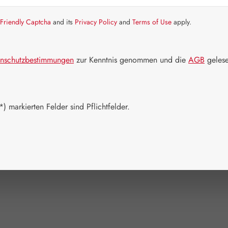
Artikel auf La
Friendly Captcha
and its
Privacy Policy
and
Terms of Use
apply.
Packungs
60 Kapseln
nschutzbestimmungen
zur Kenntnis genommen und die
AGB
gelese
Produkt 
) markierten Felder sind Pflichtfelder.
Zum Merkzett
Produktnum
Hersteller:
P