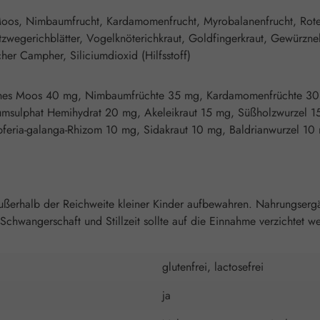
es Moos, Nimbaumfrucht, Kardamomenfrucht, Myrobalanenfrucht, Rot
Spitzwegerichblätter, Vogelknöterichkraut, Goldfingerkraut, Gewürzn
cher Campher, Siliciumdioxid (Hilfsstoff)
isches Moos 40 mg, Nimbaumfrüchte 35 mg, Kardamomenfrüchte 30
sulphat Hemihydrat 20 mg, Akeleikraut 15 mg, Süßholzwurzel 15 
eria-galanga-Rhizom 10 mg, Sidakraut 10 mg, Baldrianwurzel 10 m
ußerhalb der Reichweite kleiner Kinder aufbewahren. Nahrungsergä
wangerschaft und Stillzeit sollte auf die Einnahme verzichtet w
glutenfrei, lactosefrei
ja