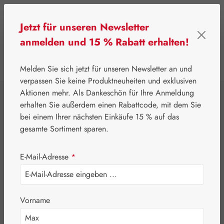
Zum Hauptinhalt springen
Jetzt für unseren Newsletter
anmelden und 15 % Rabatt erhalten!
0
Werkzeugleiste anzeigen
Du hast 0 Produkte
Melden Sie sich jetzt für unseren Newsletter an und
verpassen Sie keine Produktneuheiten und exklusiven
Aktionen mehr. Als Dankeschön für Ihre Anmeldung
⌂
Gall Pharma
Lithium
erhalten Sie außerdem einen Rabattcode, mit dem Sie
Lithium Lösung
bei einem Ihrer nächsten Einkäufe 15 % auf das
gesamte Sortiment sparen.
GPH
E-Mail-Adresse
*
Vorname