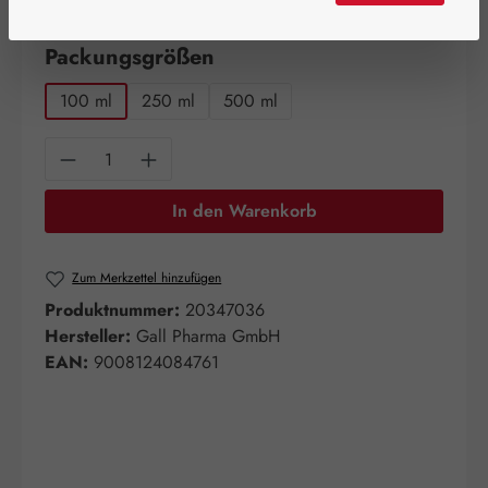
Artikel auf Lager.
auswählen
Packungsgrößen
100 ml
250 ml
500 ml
Produkt Anzahl: Gib den gewünschten Wert e
In den Warenkorb
Zum Merkzettel hinzufügen
Produktnummer:
20347036
Hersteller:
Gall Pharma GmbH
EAN:
9008124084761