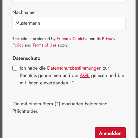
Bildergalerie überspringen
Nachname
This site is protected by
Friendly Captcha
and its
Privacy
Policy
and
Terms of Use
apply.
Datenschutz
Ich habe die
Datenschutzbestimmungen
zur
Kenntnis genommen und die
AGB
gelesen und bin
mit ihnen einverstanden.
*
Die mit einem Stern (*) markierten Felder sind
Regulärer Preis:
27,50 €
Pflichtfelder.
Inhalt:
0.1 Liter
(275,00 € / 1 Liter)
Preise inkl. MwSt. zzgl. Versandkosten
Anmelden