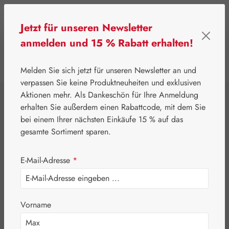
Zum Hauptinhalt springen
Jetzt für unseren Newsletter
anmelden und 15 % Rabatt erhalten!
0
Werkzeugleiste anzeigen
Du hast 0 Produkte
Melden Sie sich jetzt für unseren Newsletter an und
verpassen Sie keine Produktneuheiten und exklusiven
Aktionen mehr. Als Dankeschön für Ihre Anmeldung
⌂
Gall Pharma
Aminosäuren
erhalten Sie außerdem einen Rabattcode, mit dem Sie
Glycin GPH Pulver
bei einem Ihrer nächsten Einkäufe 15 % auf das
gesamte Sortiment sparen.
E-Mail-Adresse
*
Vorname
Bildergalerie überspringen