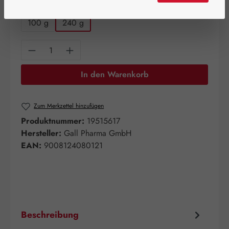
auswählen
Packungsgrößen
100 g
240 g
Produkt Anzahl: Gib den gewünschten Wert e
In den Warenkorb
Zum Merkzettel hinzufügen
Produktnummer:
19515617
Hersteller:
Gall Pharma GmbH
EAN:
9008124080121
Beschreibung