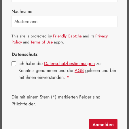
Nachname
This site is protected by
Friendly Captcha
and its
Privacy
Policy
and
Terms of Use
apply.
Datenschutz
Ich habe die
Datenschutzbestimmungen
zur
Kenntnis genommen und die
AGB
gelesen und bin
mit ihnen einverstanden.
*
Regulärer Preis:
39,90 €
Inhalt:
0.24 Kilogramm
(166,25 € / 1 Kilogramm)
Die mit einem Stern (*) markierten Felder sind
Preise inkl. MwSt. zzgl. Versandkosten
Pflichtfelder.
Artikel auf Lager.
Anmelden