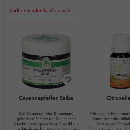
Andere Kunden kauften auch …
Produktgalerie überspringen
Cayennepfeffer Salbe
Citronell
Der Cayennepfeffer (Capsicum)
Citronellaöl Embamed
gehört zur Familie der Solanaceae
Wasserdampfdestillat
(Nachtschattengewächse). Sowohl die
Blättern des Citrone
Früchte als auch die Samen zeichnen
(Cymbopogon nardus) 