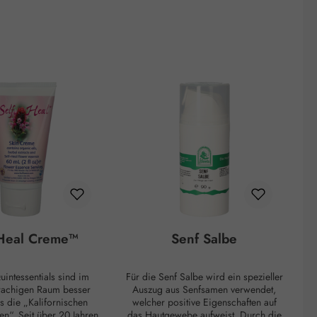
 Heal Creme™
Senf Salbe
Für die Senf Salbe wird ein spezieller
rachigen Raum besser
Auszug aus Senfsamen verwendet,
lifornischen
welcher positive Eigenschaften auf
en“. Seit über 20 Jahren
das Hautgewebe aufweist. Durch die