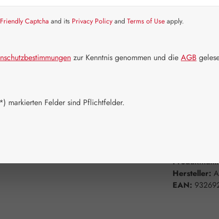
Friendly Captcha
and its
Privacy Policy
and
Terms of Use
apply.
Artikel auf La
Packungs
nschutzbestimmungen
zur Kenntnis genommen und die
AGB
gelese
10 ml
Produkt 
) markierten Felder sind Pflichtfelder.
Zum Merkzett
Produktnum
Hersteller:
A
EAN:
93269