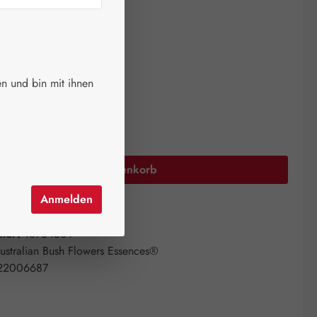
ger.
auswählen
größen
n und bin mit ihnen
Anzahl: Gib den gewünschten Wert ein oder 
In den Warenkorb
Anmelden
el hinzufügen
mer:
18734501
ustralian Bush Flowers Essences®
22006687