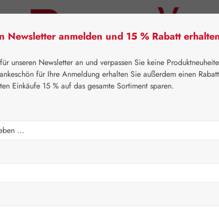
en Newsletter anmelden und 15 % Rabatt erhalte
tner Lifecare
Pater Severin Naturprodukte
Handels
 für unseren Newsletter an und verpassen Sie keine Produktneuheit
ankeschön für Ihre Anmeldung erhalten Sie außerdem einen Rabat
sten Einkäufe 15 % auf das gesamte Sortiment sparen.
⌂
Leitner Lifecare
Kosmetik
 Aromatherapie Roll-On
Regulärer Prei
16,90 
Inhalt:
0.01 Lite
Preise inkl. M