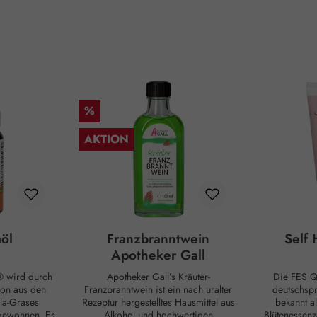
Rabatt
%
AKTION
aöl
Franzbranntwein
Self
Apotheker Gall
® wird durch
Apotheker Gall’s Kräuter-
Die FES Quintessentials sind im
ion aus den
Franzbranntwein ist ein nach uralter
deutschsp
lla-Grases
Rezeptur hergestelltes Hausmittel aus
bekannt als die „Ka
gewonnen. Es
Alkohol und hochwertigen
Blütenessenz