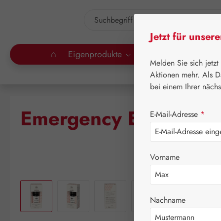
um Hauptinhalt springen
Zur Suche springen
Jetzt für unser
⌂
Eigenprodukte
Gall Pharma
Lei
Melden Sie sich jetzt
Aktionen mehr. Als D
bei einem Ihrer näch
Emergency Essence &
E-Mail-Adresse
*
Vorname
Bildergalerie überspringen
Nachname