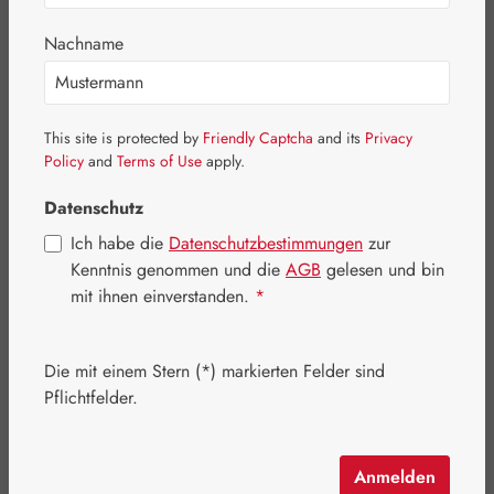
Nachname
Bildergalerie überspringen
This site is protected by
Friendly Captcha
and its
Privacy
Policy
and
Terms of Use
apply.
Datenschutz
Ich habe die
Datenschutzbestimmungen
zur
Kenntnis genommen und die
AGB
gelesen und bin
mit ihnen einverstanden.
*
Die mit einem Stern (*) markierten Felder sind
Pflichtfelder.
Regulärer Preis:
16,90 €
Inhalt:
0.03 Liter
(563,33 € / 1 Liter)
Anmelden
Preise inkl. MwSt. zzgl. Versandkosten