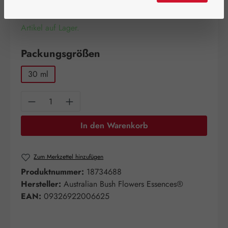
Artikel auf Lager.
auswählen
Packungsgrößen
30 ml
Produkt Anzahl: Gib den gewünschten Wert e
In den Warenkorb
Zum Merkzettel hinzufügen
Produktnummer:
18734688
Hersteller:
Australian Bush Flowers Essences®
EAN:
09326922006625