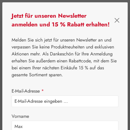
Zum Hauptinhalt springen
Jetzt für unseren Newsletter
anmelden und 15 % Rabatt erhalten!
0
Werkzeugleiste anzeigen
Du hast 0 Produkte
Melden Sie sich jetzt für unseren Newsletter an und
verpassen Sie keine Produktneuheiten und exklusiven
Aktionen mehr. Als Dankeschön für Ihre Anmeldung
⌂
Leitner Lifecare
Blütenessenzen
erhalten Sie außerdem einen Rabattcode, mit dem Sie
Australian Bush Flowers Essences®
bei einem Ihrer nächsten Einkäufe 15 % auf das
Creative Essence
gesamte Sortiment sparen.
Oral Spray
E-Mail-Adresse
*
Vorname