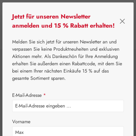
Zum Hauptinhalt springen
Jetzt für unseren Newsletter
anmelden und 15 % Rabatt erhalten!
0
Werkzeugleiste anzeigen
Du hast 0 Produkte
Melden Sie sich jetzt für unseren Newsletter an und
verpassen Sie keine Produktneuheiten und exklusiven
Aktionen mehr. Als Dankeschön für Ihre Anmeldung
⌂
Leitner Lifecare
Basics
erhalten Sie außerdem einen Rabattcode, mit dem Sie
Bengalrosa 10 %
bei einem Ihrer nächsten Einkäufe 15 % auf das
gesamte Sortiment sparen.
DMSO 10 %
E-Mail-Adresse
*
Vorname
Bildergalerie überspringen