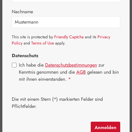
Nachname
This site is protected by
Friendly Captcha
and its
Privacy
Policy
and
Terms of Use
apply.
Datenschutz
Ich habe die
Datenschutzbestimmungen
zur
Kenntnis genommen und die
AGB
gelesen und bin
mit ihnen einverstanden.
*
Regulärer Preis:
29,50 €
Die mit einem Stern (*) markierten Felder sind
Inhalt:
0.03 Liter
(983,33 € / 1 Liter)
Pflichtfelder.
Preise inkl. MwSt. zzgl. Versandkosten
Anmelden
Artikel auf Lager.