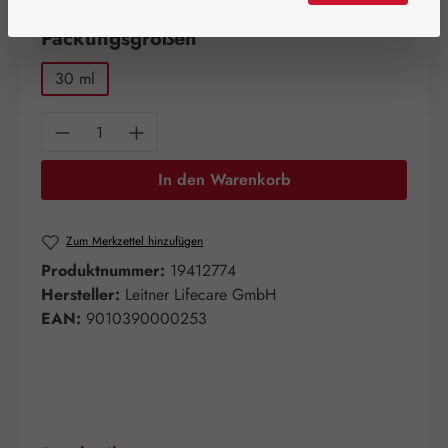
auswählen
Packungsgrößen
30 ml
Produkt Anzahl: Gib den gewünschten Wert e
In den Warenkorb
Zum Merkzettel hinzufügen
Produktnummer:
19412774
Hersteller:
Leitner Lifecare GmbH
EAN:
9010390000253