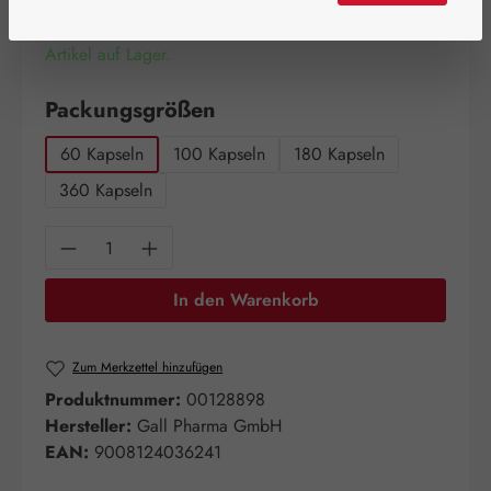
Artikel auf Lager.
auswählen
Packungsgrößen
60 Kapseln
100 Kapseln
180 Kapseln
360 Kapseln
Produkt Anzahl: Gib den gewünschten Wert e
In den Warenkorb
Zum Merkzettel hinzufügen
Produktnummer:
00128898
Hersteller:
Gall Pharma GmbH
EAN:
9008124036241