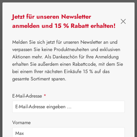
Zum Hauptinhalt springen
Jetzt für unseren Newsletter
anmelden und 15 % Rabatt erhalten!
0
Werkzeugleiste anzeigen
Du hast 0 Produkte
Melden Sie sich jetzt für unseren Newsletter an und
verpassen Sie keine Produktneuheiten und exklusiven
Aktionen mehr. Als Dankeschön für Ihre Anmeldung
⌂
Gall Pharma
Aminosäuren
erhalten Sie außerdem einen Rabattcode, mit dem Sie
Argininpyroglutamat
bei einem Ihrer nächsten Einkäufe 15 % auf das
gesamte Sortiment sparen.
500 mg GPH
E-Mail-Adresse
*
Kapseln
Vorname