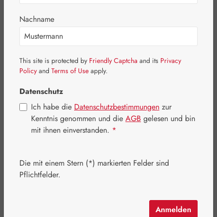
Nachname
Bildergalerie überspringen
This site is protected by
Friendly Captcha
and its
Privacy
Policy
and
Terms of Use
apply.
Datenschutz
Ich habe die
Datenschutzbestimmungen
zur
Kenntnis genommen und die
AGB
gelesen und bin
mit ihnen einverstanden.
*
Die mit einem Stern (*) markierten Felder sind
Pflichtfelder.
Regulärer Preis:
89,50 €
Inhalt:
0.035 Kilogramm
(2.557,14 € / 1 Kilogramm)
Anmelden
Preise inkl. MwSt. zzgl. Versandkosten