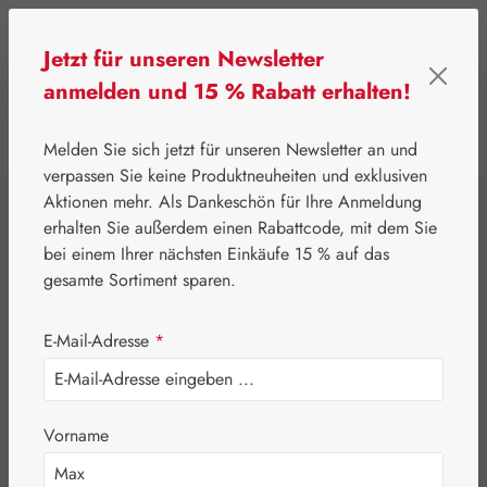
Zum Hauptinhalt springen
Jetzt für unseren Newsletter
anmelden und 15 % Rabatt erhalten!
0
Werkzeugleiste anzeigen
Du hast 0 Produkte
Melden Sie sich jetzt für unseren Newsletter an und
verpassen Sie keine Produktneuheiten und exklusiven
Aktionen mehr. Als Dankeschön für Ihre Anmeldung
⌂
Leitner Lifecare
Blütenessenzen
erhalten Sie außerdem einen Rabattcode, mit dem Sie
FES Quintessentials
bei einem Ihrer nächsten Einkäufe 15 % auf das
Alpine Aster /
gesamte Sortiment sparen.
Alpen-Aster
E-Mail-Adresse
*
Tropfen
Vorname