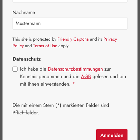
Nachname
Bildergalerie überspringen
This site is protected by
Friendly Captcha
and its
Privacy
Policy
and
Terms of Use
apply.
Datenschutz
Ich habe die
Datenschutzbestimmungen
zur
Kenntnis genommen und die
AGB
gelesen und bin
mit ihnen einverstanden.
*
Die mit einem Stern (*) markierten Felder sind
Pflichtfelder.
Anmelden
Regulärer Preis:
11,44 €