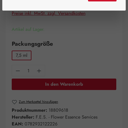
Inhalt:
0.008 Liter
(1.430,00 € / 1 Liter)
Preise inkl. MwSt. zzgl. Versandkosten
Artikel auf Lager.
auswählen
Packungsgröße
7,5 ml
Produkt Anzahl: Gib den gewünschten Wert e
In den Warenkorb
Zum Merkzettel hinzufügen
Produktnummer:
18809618
Hersteller:
F.E.S. - Flower Essence Services
EAN:
0782932122226