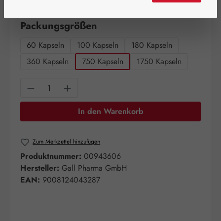
Artikel auf Lager.
auswählen
Packungsgrößen
60 Kapseln
100 Kapseln
180 Kapseln
360 Kapseln
750 Kapseln
1750 Kapseln
Produkt Anzahl: Gib den gewünschten Wert e
In den Warenkorb
Zum Merkzettel hinzufügen
Produktnummer:
00943606
Hersteller:
Gall Pharma GmbH
EAN:
9008124043287