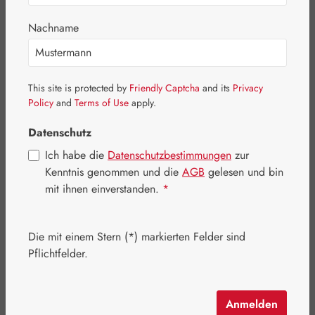
Bildergalerie überspringen
Nachname
This site is protected by
Friendly Captcha
and its
Privacy
Policy
and
Terms of Use
apply.
Datenschutz
Ich habe die
Datenschutzbestimmungen
zur
Kenntnis genommen und die
AGB
gelesen und bin
mit ihnen einverstanden.
*
Die mit einem Stern (*) markierten Felder sind
Regulärer Preis:
354,70 €
Pflichtfelder.
Inhalt:
0.411 Kilogramm
(863,02 € / 1 Kilogramm)
Preise inkl. MwSt. zzgl. Versandkosten
Anmelden