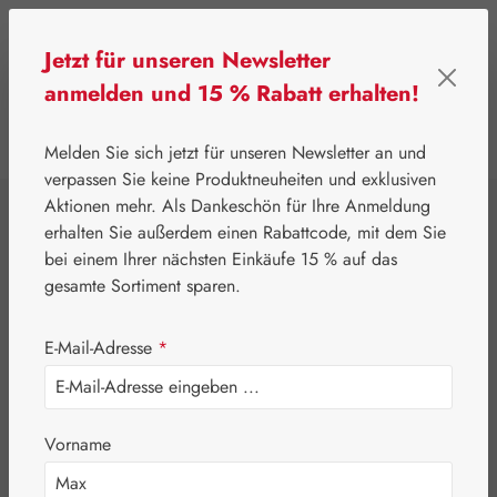
Zum Hauptinhalt springen
Jetzt für unseren Newsletter
anmelden und 15 % Rabatt erhalten!
0
Werkzeugleiste anzeigen
Du hast 0 Produkte
Melden Sie sich jetzt für unseren Newsletter an und
verpassen Sie keine Produktneuheiten und exklusiven
Aktionen mehr. Als Dankeschön für Ihre Anmeldung
⌂
Gall Pharma
Aminosäuren
erhalten Sie außerdem einen Rabattcode, mit dem Sie
Threonin + Q-10
bei einem Ihrer nächsten Einkäufe 15 % auf das
gesamte Sortiment sparen.
GPH Kapseln
E-Mail-Adresse
*
Vorname