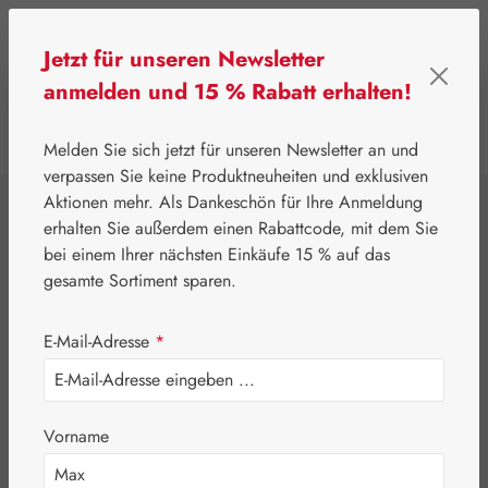
Zum Hauptinhalt springen
Jetzt für unseren Newsletter
anmelden und 15 % Rabatt erhalten!
0
Werkzeugleiste anzeigen
Du hast 0 Produkte
Melden Sie sich jetzt für unseren Newsletter an und
verpassen Sie keine Produktneuheiten und exklusiven
Aktionen mehr. Als Dankeschön für Ihre Anmeldung
⌂
Gall Pharma
Aminosäuren
erhalten Sie außerdem einen Rabattcode, mit dem Sie
Threonin 500 mg
bei einem Ihrer nächsten Einkäufe 15 % auf das
gesamte Sortiment sparen.
GPH Kapseln
E-Mail-Adresse
*
Vorname