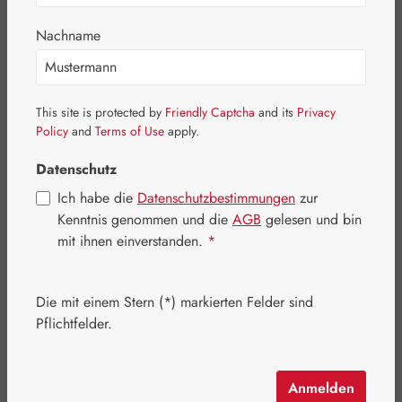
Bildergalerie überspringen
Nachname
This site is protected by
Friendly Captcha
and its
Privacy
Policy
and
Terms of Use
apply.
Datenschutz
Ich habe die
Datenschutzbestimmungen
zur
Kenntnis genommen und die
AGB
gelesen und bin
mit ihnen einverstanden.
*
Die mit einem Stern (*) markierten Felder sind
Regulärer Preis:
82,40 €
Pflichtfelder.
Inhalt:
0.107 Kilogramm
(770,09 € / 1 Kilogramm)
Preise inkl. MwSt. zzgl. Versandkosten
Anmelden