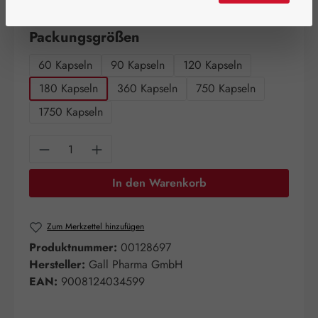
Artikel auf Lager.
auswählen
Packungsgrößen
60 Kapseln
90 Kapseln
120 Kapseln
180 Kapseln
360 Kapseln
750 Kapseln
1750 Kapseln
Produkt Anzahl: Gib den gewünschten Wert e
In den Warenkorb
Zum Merkzettel hinzufügen
Produktnummer:
00128697
Hersteller:
Gall Pharma GmbH
EAN:
9008124034599