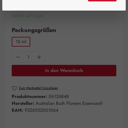
Artikel auf Lager.
auswählen
Packungsgrößen
15 ml
Produkt Anzahl: Gib den gewünschten Wert e
In den Warenkorb
Zum Merkzettel hinzufügen
Produktnummer:
06126848
Hersteller:
Australian Bush Flowers Essences®
EAN:
9326922001064