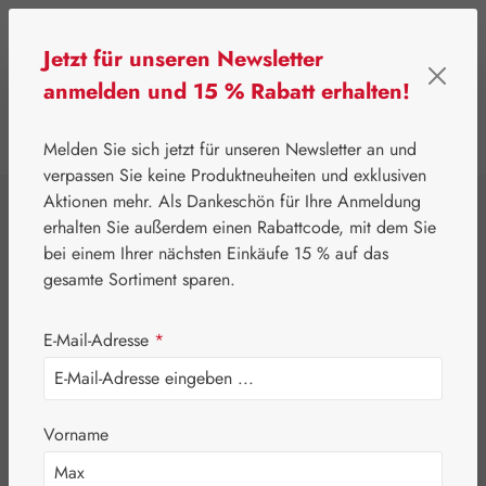
Zum Hauptinhalt springen
Jetzt für unseren Newsletter
anmelden und 15 % Rabatt erhalten!
0
Werkzeugleiste anzeigen
Du hast 0 Produkte
Melden Sie sich jetzt für unseren Newsletter an und
verpassen Sie keine Produktneuheiten und exklusiven
Aktionen mehr. Als Dankeschön für Ihre Anmeldung
⌂
Leitner Lifecare
Blütenessenzen
erhalten Sie außerdem einen Rabattcode, mit dem Sie
Australian Bush Flowers Essences®
bei einem Ihrer nächsten Einkäufe 15 % auf das
Slender Rice
gesamte Sortiment sparen.
Flower Tropfen
E-Mail-Adresse
*
Vorname