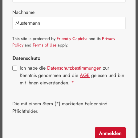
Nachname
Bildergalerie überspringen
This site is protected by
Friendly Captcha
and its
Privacy
Policy
and
Terms of Use
apply.
Datenschutz
Ich habe die
Datenschutzbestimmungen
zur
Kenntnis genommen und die
AGB
gelesen und bin
mit ihnen einverstanden.
*
Die mit einem Stern (*) markierten Felder sind
Pflichtfelder.
Regulärer Preis:
18,00 €
Inhalt:
0.015 Liter
(1.200,00 € / 1 Liter)
Anmelden
Preise inkl. MwSt. zzgl. Versandkosten