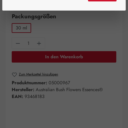
Artikel auf Lager.
auswählen
Packungsgrößen
30 ml
Produkt Anzahl: Gib den gewünschten Wert e
In den Warenkorb
Zum Merkzettel hinzufügen
Produktnummer:
05000967
Hersteller:
Australian Bush Flowers Essences®
EAN:
93468183