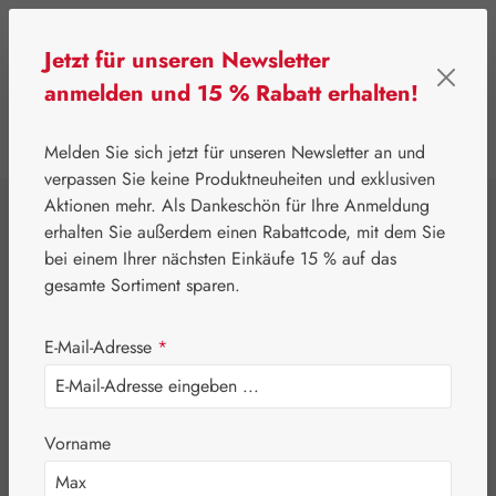
Zum Hauptinhalt springen
Jetzt für unseren Newsletter
anmelden und 15 % Rabatt erhalten!
0
Werkzeugleiste anzeigen
Du hast 0 Produkte
Melden Sie sich jetzt für unseren Newsletter an und
verpassen Sie keine Produktneuheiten und exklusiven
Aktionen mehr. Als Dankeschön für Ihre Anmeldung
⌂
Leitner Lifecare
Blütenessenzen
erhalten Sie außerdem einen Rabattcode, mit dem Sie
Australian Bush Flowers Essences®
bei einem Ihrer nächsten Einkäufe 15 % auf das
Sexualitay Essence
gesamte Sortiment sparen.
E-Mail-Adresse
*
Vorname