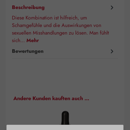
Beschreibung
Diese Kombination ist hilfreich, um
Schamgefühle und die Auswirkungen von
sexuellen Misshandlungen zu lösen. Man fühlt
sich…
Mehr
Bewertungen
Produktgalerie überspringen
Andere Kunden kauften auch …