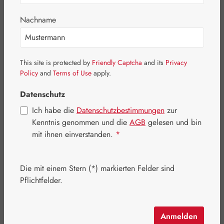
Bildergalerie überspringen
Nachname
This site is protected by
Friendly Captcha
and its
Privacy
Policy
and
Terms of Use
apply.
Datenschutz
Ich habe die
Datenschutzbestimmungen
zur
Kenntnis genommen und die
AGB
gelesen und bin
mit ihnen einverstanden.
*
Die mit einem Stern (*) markierten Felder sind
Regulärer Preis:
16,90 €
Pflichtfelder.
Inhalt:
0.03 Liter
(563,33 € / 1 Liter)
Preise inkl. MwSt. zzgl. Versandkosten
Anmelden