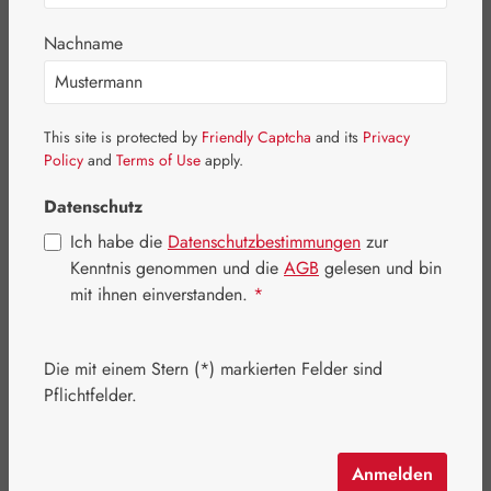
Nachname
Bildergalerie überspringen
This site is protected by
Friendly Captcha
and its
Privacy
Policy
and
Terms of Use
apply.
Datenschutz
Ich habe die
Datenschutzbestimmungen
zur
Kenntnis genommen und die
AGB
gelesen und bin
mit ihnen einverstanden.
*
Die mit einem Stern (*) markierten Felder sind
Pflichtfelder.
Regulärer Preis:
16,90 €
Inhalt:
0.03 Liter
(563,33 € / 1 Liter)
Anmelden
Preise inkl. MwSt. zzgl. Versandkosten