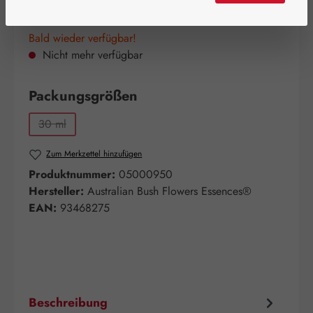
Bald wieder verfügbar!
Nicht mehr verfügbar
auswählen
Packungsgrößen
30 ml
(Diese Option ist zurzeit nicht verfügbar.)
Zum Merkzettel hinzufügen
Produktnummer:
05000950
Hersteller:
Australian Bush Flowers Essences®
EAN:
93468275
Beschreibung