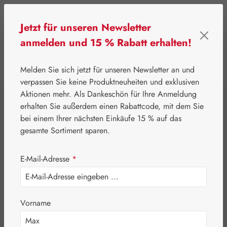
Zum Hauptinhalt springen
Jetzt für unseren Newsletter
anmelden und 15 % Rabatt erhalten!
0
Werkzeugleiste anzeigen
Du hast 0 Produkte
Melden Sie sich jetzt für unseren Newsletter an und
verpassen Sie keine Produktneuheiten und exklusiven
Aktionen mehr. Als Dankeschön für Ihre Anmeldung
⌂
Leitner Lifecare
Blütenessenzen
erhalten Sie außerdem einen Rabattcode, mit dem Sie
Australian Bush Flowers Essences®
bei einem Ihrer nächsten Einkäufe 15 % auf das
Relationship
gesamte Sortiment sparen.
Essence Tropfen
E-Mail-Adresse
*
Vorname