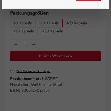
Artikel auf Lager.
auswählen
Packungsgrößen
60 Kapseln
120 Kapseln
360 Kapseln
750 Kapseln
1750 Kapseln
Produkt Anzahl: Gib den gewünschten Wert e
In den Warenkorb
Zum Merkzettel hinzufügen
Produktnummer:
09721971
Hersteller:
Gall Pharma GmbH
EAN:
9008124027157