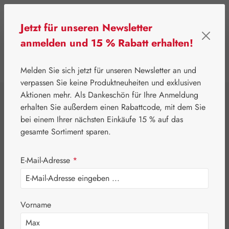
Zum Hauptinhalt springen
Jetzt für unseren Newsletter
anmelden und 15 % Rabatt erhalten!
0
Werkzeugleiste anzeigen
Du hast 0 Produkte
Melden Sie sich jetzt für unseren Newsletter an und
verpassen Sie keine Produktneuheiten und exklusiven
Aktionen mehr. Als Dankeschön für Ihre Anmeldung
⌂
Gall Pharma
Coenzym Q-10
erhalten Sie außerdem einen Rabattcode, mit dem Sie
Q-10 15 mg GPH
bei einem Ihrer nächsten Einkäufe 15 % auf das
gesamte Sortiment sparen.
Kapseln
E-Mail-Adresse
*
Vorname