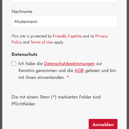
Bildergalerie überspringen
Nachname
This site is protected by
Friendly Captcha
and its
Privacy
Policy
and
Terms of Use
apply.
Datenschutz
Ich habe die
Datenschutzbestimmungen
zur
Kenntnis genommen und die
AGB
gelesen und bin
mit ihnen einverstanden.
*
Die mit einem Stern (*) markierten Felder sind
Regulärer Preis:
85,80 €
Pflichtfelder.
Inhalt:
0.087 Kilogramm
(986,21 € / 1 Kilogramm)
Preise inkl. MwSt. zzgl. Versandkosten
Anmelden