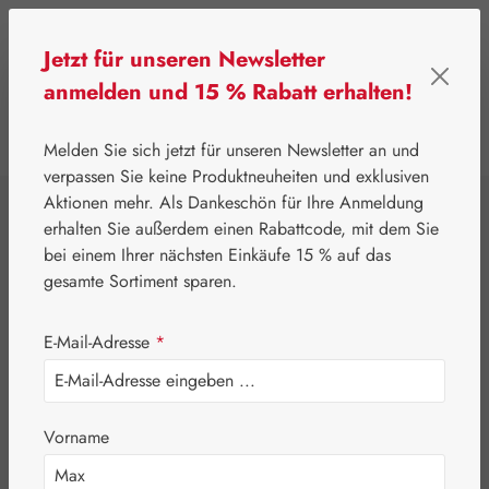
Zum Hauptinhalt springen
Jetzt für unseren Newsletter
anmelden und 15 % Rabatt erhalten!
0
Werkzeugleiste anzeigen
Du hast 0 Produkte
Melden Sie sich jetzt für unseren Newsletter an und
verpassen Sie keine Produktneuheiten und exklusiven
Aktionen mehr. Als Dankeschön für Ihre Anmeldung
⌂
Gall Pharma
Coenzym Q-10
erhalten Sie außerdem einen Rabattcode, mit dem Sie
Q-10 15 mg GPH
bei einem Ihrer nächsten Einkäufe 15 % auf das
gesamte Sortiment sparen.
Kapseln
E-Mail-Adresse
*
Vorname