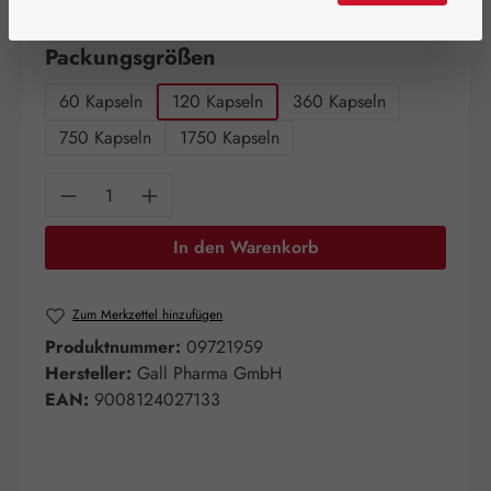
Artikel auf Lager.
auswählen
Packungsgrößen
60 Kapseln
120 Kapseln
360 Kapseln
750 Kapseln
1750 Kapseln
Produkt Anzahl: Gib den gewünschten Wert e
In den Warenkorb
Zum Merkzettel hinzufügen
Produktnummer:
09721959
Hersteller:
Gall Pharma GmbH
EAN:
9008124027133