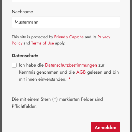
Bildergalerie überspringen
Nachname
This site is protected by
Friendly Captcha
and its
Privacy
Policy
and
Terms of Use
apply.
Datenschutz
Ich habe die
Datenschutzbestimmungen
zur
Kenntnis genommen und die
AGB
gelesen und bin
mit ihnen einverstanden.
*
Die mit einem Stern (*) markierten Felder sind
Regulärer Preis:
35,10 €
Pflichtfelder.
Inhalt:
0.029 Kilogramm
(1.210,34 € / 1 Kilogramm)
Preise inkl. MwSt. zzgl. Versandkosten
Anmelden