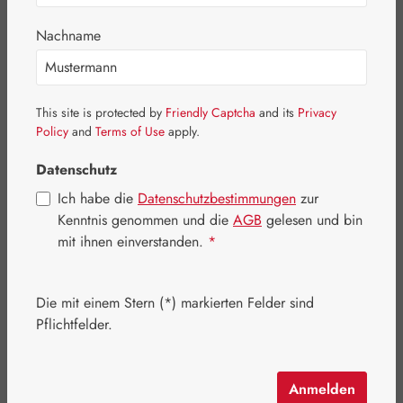
Bildergalerie überspringen
Nachname
This site is protected by
Friendly Captcha
and its
Privacy
Policy
and
Terms of Use
apply.
Datenschutz
Ich habe die
Datenschutzbestimmungen
zur
Kenntnis genommen und die
AGB
gelesen und bin
mit ihnen einverstanden.
*
Die mit einem Stern (*) markierten Felder sind
Regulärer Preis:
341,00 €
Pflichtfelder.
Inhalt:
0.053 Kilogramm
(6.433,96 € / 1 Kilogramm)
Preise inkl. MwSt. zzgl. Versandkosten
Anmelden