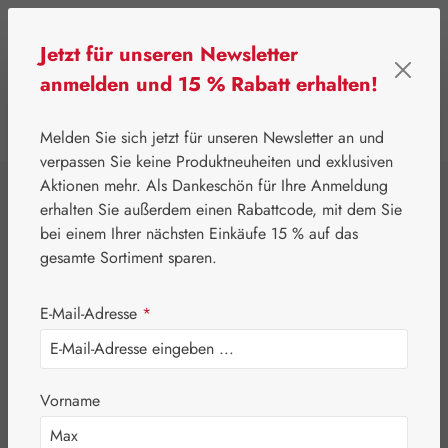
Zum Hauptinhalt springen
Jetzt für unseren Newsletter
anmelden und 15 % Rabatt erhalten!
0
Werkzeugleiste anzeigen
Du hast 0 Produkte
Melden Sie sich jetzt für unseren Newsletter an und
verpassen Sie keine Produktneuheiten und exklusiven
Aktionen mehr. Als Dankeschön für Ihre Anmeldung
⌂
Gall Pharma
Coenzym Q-10
erhalten Sie außerdem einen Rabattcode, mit dem Sie
Q-10 120 mg GPH
bei einem Ihrer nächsten Einkäufe 15 % auf das
gesamte Sortiment sparen.
Kapseln
E-Mail-Adresse
*
Vorname