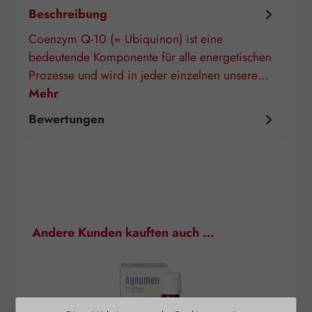
Beschreibung
Coenzym Q-10 (= Ubiquinon) ist eine
bedeutende Komponente für alle energetischen
Prozesse und wird in jeder einzelnen unsere…
Mehr
Bewertungen
Produktgalerie überspringen
Andere Kunden kauften auch …