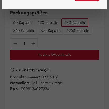
Artikel auf Lager.
auswählen
Packungsgrößen
60 Kapseln
120 Kapseln
180 Kapseln
360 Kapseln
750 Kapseln
1750 Kapseln
Produkt Anzahl: Gib den gewünschten Wert e
In den Warenkorb
Zum Merkzettel hinzufügen
Produktnummer:
09722166
Hersteller:
Gall Pharma GmbH
EAN:
9008124027324