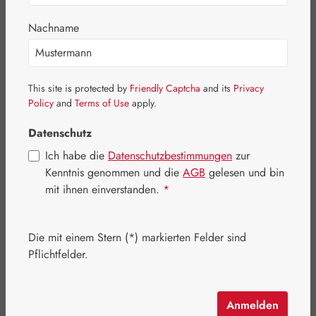
Bildergalerie überspringen
Nachname
This site is protected by
Friendly Captcha
and its
Privacy
Policy
and
Terms of Use
apply.
Datenschutz
Ich habe die
Datenschutzbestimmungen
zur
Kenntnis genommen und die
AGB
gelesen und bin
mit ihnen einverstanden.
*
Die mit einem Stern (*) markierten Felder sind
Regulärer Preis:
280,30 €
Pflichtfelder.
Inhalt:
0.047 Kilogramm
(5.963,83 € / 1 Kilogramm)
Preise inkl. MwSt. zzgl. Versandkosten
Anmelden