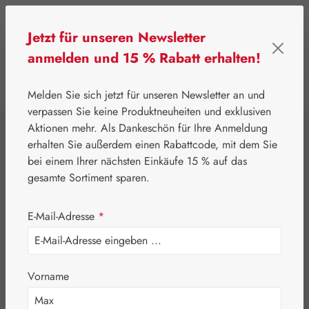
Zum Hauptinhalt springen
Jetzt für unseren Newsletter
anmelden und 15 % Rabatt erhalten!
0
Werkzeugleiste anzeigen
Du hast 0 Produkte
Melden Sie sich jetzt für unseren Newsletter an und
verpassen Sie keine Produktneuheiten und exklusiven
Aktionen mehr. Als Dankeschön für Ihre Anmeldung
⌂
Gall Pharma
Coenzym Q-10
erhalten Sie außerdem einen Rabattcode, mit dem Sie
Q-10 100 mg GPH
bei einem Ihrer nächsten Einkäufe 15 % auf das
gesamte Sortiment sparen.
Kapseln
E-Mail-Adresse
*
Vorname