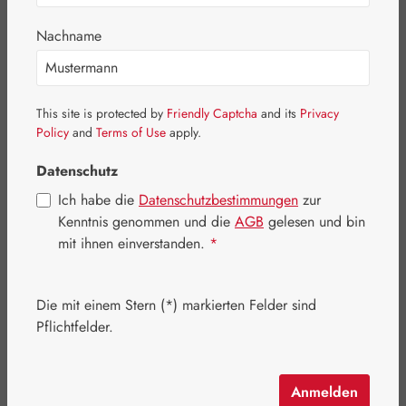
Bildergalerie überspringen
Nachname
This site is protected by
Friendly Captcha
and its
Privacy
Policy
and
Terms of Use
apply.
Datenschutz
Ich habe die
Datenschutzbestimmungen
zur
Kenntnis genommen und die
AGB
gelesen und bin
mit ihnen einverstanden.
*
Die mit einem Stern (*) markierten Felder sind
Regulärer Preis:
102,70 €
Pflichtfelder.
Inhalt:
0.015 Kilogramm
(6.846,67 € / 1 Kilogramm)
Preise inkl. MwSt. zzgl. Versandkosten
Anmelden