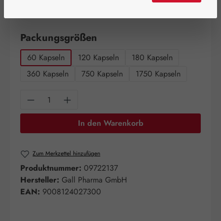
Schnell zuschlagen! Es sind nur noch wenige Artikel
verfügbar!
auswählen
Packungsgrößen
60 Kapseln
120 Kapseln
180 Kapseln
360 Kapseln
750 Kapseln
1750 Kapseln
Produkt Anzahl: Gib den gewünschten Wert e
In den Warenkorb
Zum Merkzettel hinzufügen
Produktnummer:
09722137
Hersteller:
Gall Pharma GmbH
EAN:
9008124027300