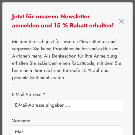
Zum Hauptinhalt springen
Jetzt für unseren Newsletter
anmelden und 15 % Rabatt erhalten!
0
Werkzeugleiste anzeigen
Du hast 0 Produkte
Melden Sie sich jetzt für unseren Newsletter an und
verpassen Sie keine Produktneuheiten und exklusiven
Aktionen mehr. Als Dankeschön für Ihre Anmeldung
⌂
Gall Pharma
Coenzym Q-10
erhalten Sie außerdem einen Rabattcode, mit dem Sie
Q-10 100 mg GPH
bei einem Ihrer nächsten Einkäufe 15 % auf das
gesamte Sortiment sparen.
Kapseln
E-Mail-Adresse
*
Vorname