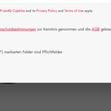
Friendly Captcha
and its
Privacy Policy
and
Terms of Use
apply.
Bald wieder v
Nicht mehr
nschutzbestimmungen
zur Kenntnis genommen und die
AGB
gelese
Packungs
15 ml
(Diese Opti
) markierten Felder sind Pflichtfelder.
Zum Merkzett
Produktnum
Hersteller:
A
EAN:
93269