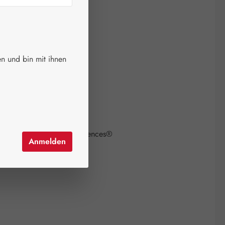
erfügbar!
 verfügbar
n und bin mit ihnen
auswählen
größen
on ist zurzeit nicht verfügbar.)
el hinzufügen
mer:
06126765
ustralian Bush Flowers Essences®
Anmelden
22000982