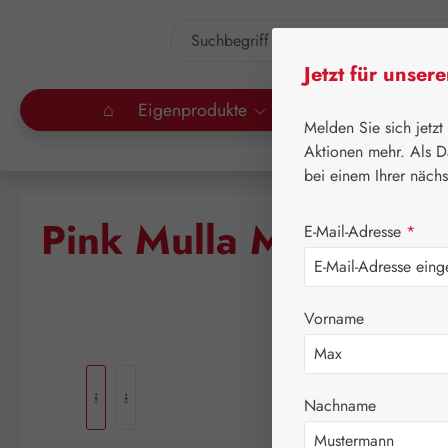
um Hauptinhalt springen
Zur Suche springen
Jetzt für unser
⌂
Eigenprodukte
Gall Pharma
Lei
Melden Sie sich jetzt
Aktionen mehr. Als D
bei einem Ihrer näch
⌂
Le
Pink Mulla Mulla Tro
E-Mail-Adresse
*
Vorname
Bildergalerie überspringen
Nachname