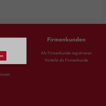
en
Firmenkunden
nd
Als Firmenkunde registrieren
en
r
Vorteile als Firmenkunde
tionen