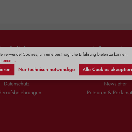
Rechtliches
Information
e verwendet Cookies, um eine bestmögliche Erfahrung bieten zu können.
tionen ...
Impressum
Zahlung & Versa
ieren
Nur technisch notwendige
Alle Cookies akzeptier
AGB
Kontaktformula
Datenschutz
Newsletter
errufsbelehrungen
Retouren & Reklama