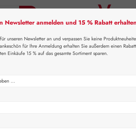
en Newsletter anmelden und 15 % Rabatt erhalte
tner Lifecare
Pater Severin Naturprodukte
Handels
 für unseren Newsletter an und verpassen Sie keine Produktneuheit
ankeschön für Ihre Anmeldung erhalten Sie außerdem einen Rabat
sten Einkäufe 15 % auf das gesamte Sortiment sparen.
itner Lifecare
Blütenessenzen
Australian Bush Flowers E
pfen
Regulärer Prei
18,00 
Inhalt:
0.015 Lit
Preise inkl. M