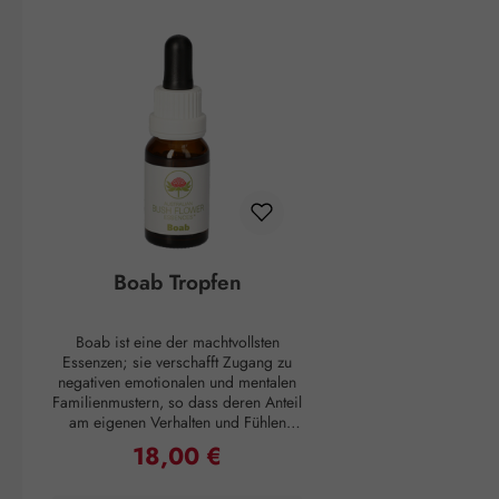
Produktgalerie überspringen
Boab Tropfen
Boab ist eine der machtvollsten
Essenzen; sie verschafft Zugang zu
negativen emotionalen und mentalen
Familienmustern, so dass deren Anteil
am eigenen Verhalten und Fühlen
deutlich wird. Solche Muster mitsamt
18,00 €
Regulärer Preis:
allen damit zusammenhängender
Überzeugungen werden aufgelöst. So