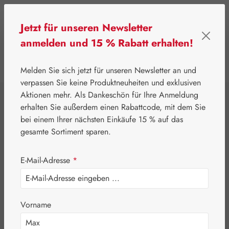
Zum Hauptinhalt springen
Jetzt für unseren Newsletter
anmelden und 15 % Rabatt erhalten!
0
Werkzeugleiste anzeigen
Du hast 0 Produkte
Melden Sie sich jetzt für unseren Newsletter an und
verpassen Sie keine Produktneuheiten und exklusiven
Aktionen mehr. Als Dankeschön für Ihre Anmeldung
⌂
Leitner Lifecare
Blütenessenzen
erhalten Sie außerdem einen Rabattcode, mit dem Sie
Australian Bush Flowers Essences®
bei einem Ihrer nächsten Einkäufe 15 % auf das
Old Man Banksia
gesamte Sortiment sparen.
Tropfen
E-Mail-Adresse
*
Vorname