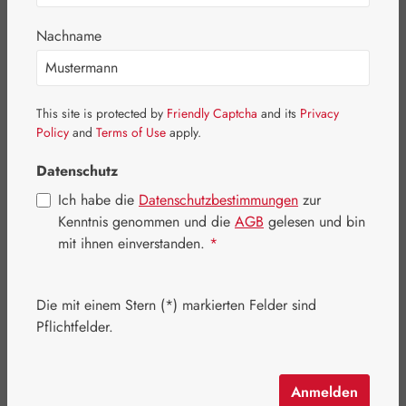
Nachname
Bildergalerie überspringen
This site is protected by
Friendly Captcha
and its
Privacy
Policy
and
Terms of Use
apply.
Datenschutz
Ich habe die
Datenschutzbestimmungen
zur
Kenntnis genommen und die
AGB
gelesen und bin
mit ihnen einverstanden.
*
Die mit einem Stern (*) markierten Felder sind
Pflichtfelder.
Regulärer Preis:
18,00 €
Inhalt:
0.015 Liter
(1.200,00 € / 1 Liter)
Anmelden
Preise inkl. MwSt. zzgl. Versandkosten