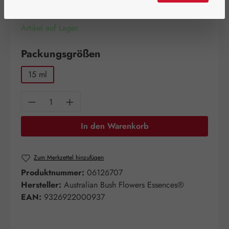
Artikel auf Lager.
auswählen
Packungsgrößen
15 ml
Produkt Anzahl: Gib den gewünschten Wert e
In den Warenkorb
Zum Merkzettel hinzufügen
Produktnummer:
06126707
Hersteller:
Australian Bush Flowers Essences®
EAN:
9326922000937