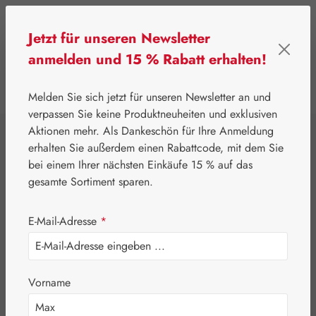
Zum Hauptinhalt springen
Jetzt für unseren Newsletter
anmelden und 15 % Rabatt erhalten!
0
Werkzeugleiste anzeigen
Du hast 0 Produkte
Melden Sie sich jetzt für unseren Newsletter an und
verpassen Sie keine Produktneuheiten und exklusiven
Aktionen mehr. Als Dankeschön für Ihre Anmeldung
⌂
Gall Pharma
Fit-Linie
erhalten Sie außerdem einen Rabattcode, mit dem Sie
Magen-Fit Kapseln
bei einem Ihrer nächsten Einkäufe 15 % auf das
gesamte Sortiment sparen.
E-Mail-Adresse
*
Vorname
Bildergalerie überspringen