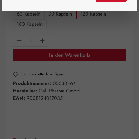
auswählen
Packungsgrößen
60 Kapseln
90 Kapseln
120 Kapseln
180 Kapseln
Produkt Anzahl: Gib den gewünschten Wert e
In den Warenkorb
Zum Merkzettel hinzufügen
Produktnummer:
05530464
Hersteller:
Gall Pharma GmbH
EAN:
9008124017035