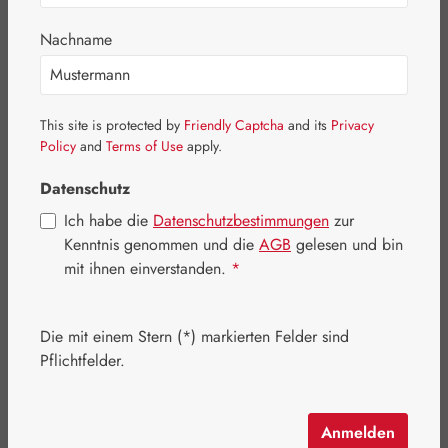
Nachname
This site is protected by
Friendly Captcha
and its
Privacy
Policy
and
Terms of Use
apply.
Datenschutz
Ich habe die
Datenschutzbestimmungen
zur
Kenntnis genommen und die
AGB
gelesen und bin
mit ihnen einverstanden.
*
Regulärer Preis:
22,10 €
Inhalt:
0.065 Kilogramm
(340,00 € / 1 Kilogramm)
Die mit einem Stern (*) markierten Felder sind
Preise inkl. MwSt. zzgl. Versandkosten
Pflichtfelder.
Artikel auf Lager.
Anmelden