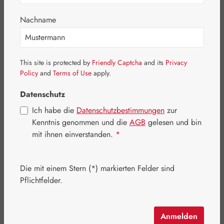
Bildergalerie überspringen
Nachname
This site is protected by
Friendly Captcha
and its
Privacy
Policy
and
Terms of Use
apply.
Datenschutz
Ich habe die
Datenschutzbestimmungen
zur
Kenntnis genommen und die
AGB
gelesen und bin
mit ihnen einverstanden.
*
Die mit einem Stern (*) markierten Felder sind
Regulärer Preis:
509,10 €
Pflichtfelder.
Inhalt:
0.366 Kilogramm
(1.390,98 € / 1 Kilogramm)
Preise inkl. MwSt. zzgl. Versandkosten
Anmelden