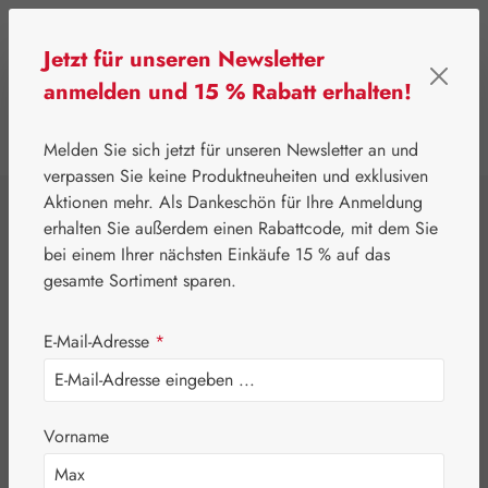
Zum Hauptinhalt springen
Jetzt für unseren Newsletter
anmelden und 15 % Rabatt erhalten!
0
Werkzeugleiste anzeigen
Du hast 0 Produkte
Melden Sie sich jetzt für unseren Newsletter an und
verpassen Sie keine Produktneuheiten und exklusiven
Aktionen mehr. Als Dankeschön für Ihre Anmeldung
⌂
Gall Pharma
Augen
erhalten Sie außerdem einen Rabattcode, mit dem Sie
Lutein / Zeaxanthin
bei einem Ihrer nächsten Einkäufe 15 % auf das
gesamte Sortiment sparen.
GPH Kapseln
E-Mail-Adresse
*
Vorname