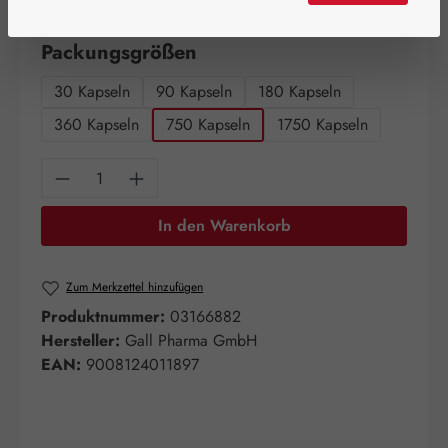
Artikel auf Lager.
auswählen
Packungsgrößen
30 Kapseln
90 Kapseln
180 Kapseln
360 Kapseln
750 Kapseln
1750 Kapseln
Produkt Anzahl: Gib den gewünschten Wert e
In den Warenkorb
Zum Merkzettel hinzufügen
Produktnummer:
03166882
Hersteller:
Gall Pharma GmbH
EAN:
9008124011897