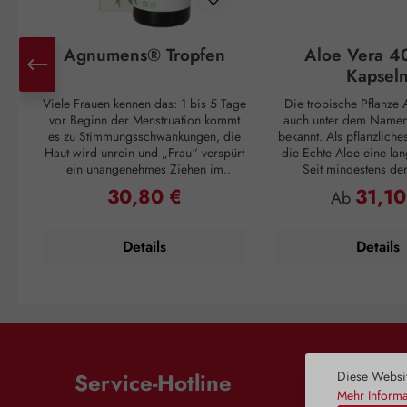
Agnumens® Tropfen
Aloe Vera 4
Kapsel
Viele Frauen kennen das: 1 bis 5 Tage
Die tropische Pflanze A
vor Beginn der Menstruation kommt
auch unter dem Namen 
es zu Stimmungsschwankungen, die
bekannt. Als pflanzliche
Haut wird unrein und „Frau“ verspürt
die Echte Aloe eine lan
ein unangenehmes Ziehen im
Seit mindestens de
Unterleib. Und ganz plötzlich, mit
Jahrhundert v. Chr. wuss
30,80 €
31,10
Regulärer Preis:
Regulärer P
Ab
Einsetzen der Periode, sind alle
Griechen um ihren posi
Unannehmlichkeiten vorbei, nur um
Cleopatra verwendet
sich 3 – 4 Wochen später zu
Pflegemittel für ihre H
Details
Details
wiederholen. Doch auch dagegen ist
die Römer und Inkas n
ein Kraut gewachsen: Die
Vera als Abwehrmittel g
Pflanzenstoffe aus den Früchten des
und zur Förderu
Mönchspfeffers greifen ausgleichend
Wundregeneration. Die 
in den Hormonhaushalt der Frau ein
ihre wertvollen Inhaltss
und schaffen so Harmonie für den
Gel, das im Blattinnere
weiblichen Zyklus. Die Aktivierung
ist. Dieses Blattmark e
der Dopaminrezeptoren wird
Wasser und zahlreiche
Diese Websit
Service-Hotline
gehemmt, wodurch es zu einer
Enzymen, Minerals
Mehr Informa
Regulierung der Prolaktinfreisetzung
Aminosäuren und äther