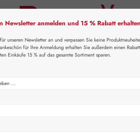
en Newsletter anmelden und 15 % Rabatt erhalte
tner Lifecare
Pater Severin Naturprodukte
Handels
 für unseren Newsletter an und verpassen Sie keine Produktneuheit
ankeschön für Ihre Anmeldung erhalten Sie außerdem einen Rabat
sten Einkäufe 15 % auf das gesamte Sortiment sparen.
⌂
Gall Pharma
Augen
apseln
Regulärer Prei
423,30
Inhalt:
0.866 K
Preise inkl. M