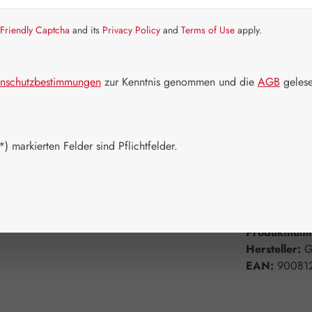
Artikel auf La
Friendly Captcha
and its
Privacy Policy
and
Terms of Use
apply.
Packungs
60 Kapseln
nschutzbestimmungen
zur Kenntnis genommen und die
AGB
gelese
750 Kapsel
Produkt 
) markierten Felder sind Pflichtfelder.
Zum Merkzett
Produktnum
Hersteller:
G
EAN:
90081