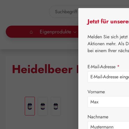
um Hauptinhalt springen
Zur Suche springen
Jetzt für unser
⌂
Eigenprodukte
Gall Pharma
Lei
Melden Sie sich jetzt
Aktionen mehr. Als D
bei einem Ihrer näch
Heidelbeer PE GPH K
E-Mail-Adresse
*
Vorname
Bildergalerie überspringen
Nachname