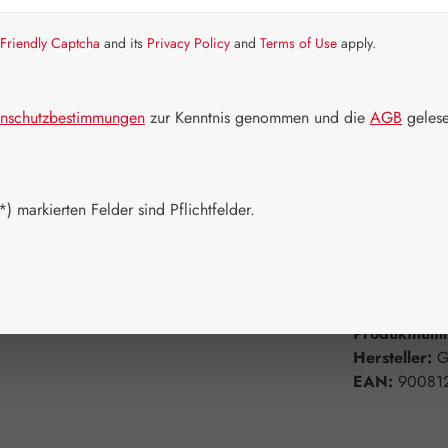
Artikel auf La
Friendly Captcha
and its
Privacy Policy
and
Terms of Use
apply.
Packungs
60 Kapseln
nschutzbestimmungen
zur Kenntnis genommen und die
AGB
gelese
360 Kapsel
Produkt 
) markierten Felder sind Pflichtfelder.
Zum Merkzett
Produktnum
Hersteller:
G
EAN:
90081