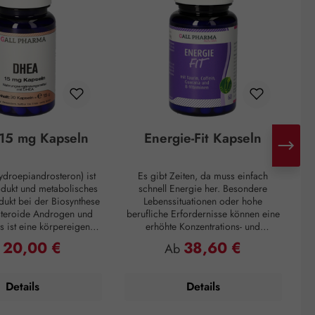
15 mg Kapseln
Energie-Fit Kapseln
droepiandrosteron) ist
Es gibt Zeiten, da muss einfach
H
odukt und metabolisches
schnell Energie her. Besondere
d
ukt bei der Biosynthese
Lebenssituationen oder hohe
steroide Androgen und
berufliche Erfordernisse können eine
s ist eine körpereigene
erhöhte Konzentrations- und
ie hauptsächlich in der
Leistungsfähigkeit verlangen. Zur
Mo
20,00 €
38,60 €
ulärer Preis:
Regulärer Preis:
b
Ab
ren Schicht der
Überbrückung von Müdigkeitsphasen
I
inde gebildet wird. Mit
oder zum Überwinden eines
n
 Alter nimmt die DHEA-
Leistungstiefs, ganz egal, das
d
Details
Details
edoch drastisch ab. Zum
Prämiumpräparat Energie-Fit Kapseln
Eine 60-jährige Person
steht für Dynamik und Antrieb. Die
ich ein Fünftel der DHEA-
anregenden Inhaltsstoffe Taurin,