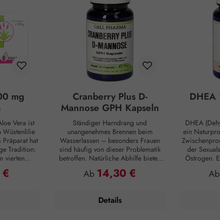
00 mg
Cranberry Plus D-
DHEA 
n
Mannose GPH Kapseln
loe Vera ist
Ständiger Harndrang und
DHEA (Dehy
Wüstenlilie
unangenehmes Brennen beim
ein Naturpr
s Präparat hat
Wasserlassen – besonders Frauen
Zwischenprod
ge Tradition:
sind häufig von dieser Problematik
der Sexual
m vierten
betroffen. Natürliche Abhilfe bieten
Östrogen. E
ten die alten
hierbei Cranberry Plus D-Mannose
Substanz, d
 €
14,30 €
reis:
Regulärer Preis:
Reg
Ab
A
tiven Nutzen.
GPH Kapseln. D-Mannose ist ein
inne
e sie als
natürlicher Monozucker, der vom
Nebennierenr
aut und auch
menschlichen Organismus im
zunehmendem
Details
utzten Aloe
geringen Umfang zwar selbst
Produktion j
egen Insekten
hergestellt, aber kaum verwertet wird
Vergleich: 
ng der
und daher unverdaut in die Blase
weist ledigl