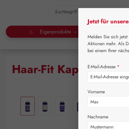
um Hauptinhalt springen
Zur Suche springen
Jetzt für unser
⌂
Eigenprodukte
Gall Pharma
Lei
Melden Sie sich jetzt
Aktionen mehr. Als D
bei einem Ihrer näch
Haar-Fit Kapseln
E-Mail-Adresse
*
Vorname
Bildergalerie überspringen
Nachname