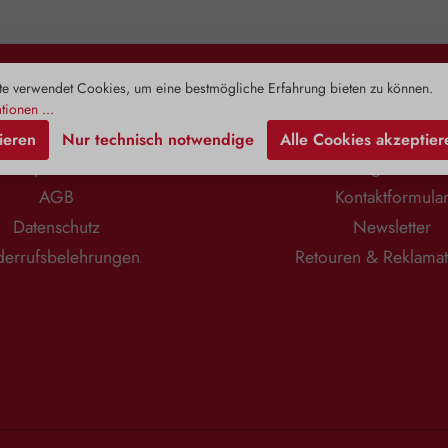
Pflanze birgt
übergeht. Darmbakterien sind häufig
Konzent
toffe in einem
die Ursache für ein Ungleichgewicht
Erwachsene
n eingebettet
der Blasenschleimhautumgebung.
und Übergewi
nthält neben
Diese Bakterien binden stärker an D-
Spiegel
e verwendet Cookies, um eine bestmögliche Erfahrung bieten zu können.
n Vitaminen,
Mannose als an die Innenwand der
zirkulierend
Rechtliches
Information
toffen,
Harnblase. Ein Ausschwemmen
Zusam
tionen ...
ischen Ölen
dieser Keime wird mit Hilfe von D-
Alterungspr
ieren
Nur technisch notwendige
Alle Cookies akzeptier
overose, auch
Mannose vereinfacht. Die Cranberry
Prohor
nt. Dieses
(Vaccinium macrocarpon), eine
Jungbr
Impressum
Zahlung & Versa
charid stärkt
robuste, widerstandsfähige Pflanze
Begleitersc
AGB
Kontaktformula
at natürliche
mit zahlreichen bioaktiven
Lebensjah
ten. Je höher
Komponenten, darunter
Zudem stärkt
Datenschutz
Newsletter
er Pflanze,
Phenolsäuren, Arbutin, Anthocyane,
unterstützt
 das Produkt.
Flavone, Flavonoide und organische
sorgt für
errufsbelehrungen
Retouren & Reklama
htlichen
Säuren, ergänzt diese Funktion
Anwendungsgebiete: 
arin gelösten
perfekt. Insbesondere ihr hoher
angene
wickelt die
Gehalt an Proanthocyanidinen (PACs)
Verzehrempf
osität. Daher
verhindert gezielt die Anheftung
1 Kapsel t
e vor allem
unerwünschter Bakterien an die
einnehmen. 
Eigenschaften
Wände der Blase. PACs interagieren
DHEA (Deh
Vera 400 mg
mit sogenannten Fimbrien – den
Zusammensetz
 Pulver der
haftenden Anhängseln der Bakterien
Gelatine*
oinfreien Gel
– und verhindern somit deren
Magnesiumsal
 von Zusätzen.
Bindung an die Schleimhaut der
*Kann bei