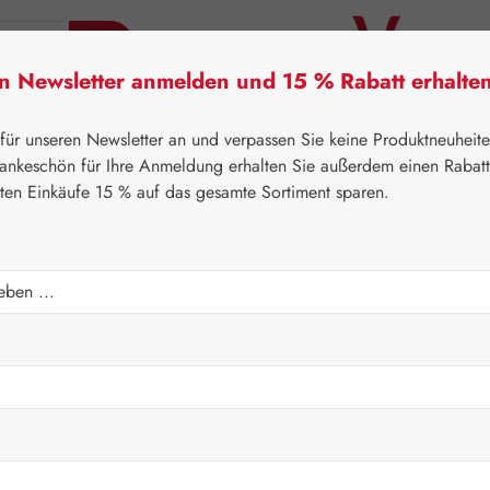
en Newsletter anmelden und 15 % Rabatt erhalte
tner Lifecare
Pater Severin Naturprodukte
Handels
 für unseren Newsletter an und verpassen Sie keine Produktneuheit
ankeschön für Ihre Anmeldung erhalten Sie außerdem einen Rabat
sten Einkäufe 15 % auf das gesamte Sortiment sparen.
⌂
Gall Pharma
Fit-Linie
Regulärer Prei
19,80 
Inhalt:
0.049 K
Preise inkl. M