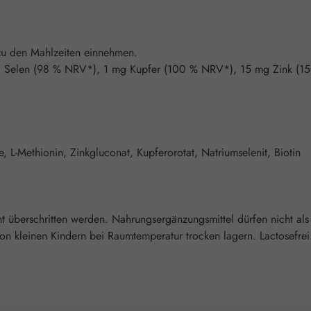
t zu den Mahlzeiten einnehmen.
g Selen (98 % NRV*), 1 mg Kupfer (100 % NRV*), 15 mg Zink (1
e, L-Methionin, Zinkgluconat, Kupferorotat, Natriumselenit, Biotin
überschritten werden. Nahrungsergänzungsmittel dürfen nicht als
 kleinen Kindern bei Raumtemperatur trocken lagern. Lactosefrei.