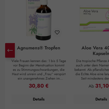
Agnumens® Tropfen
Aloe Vera 4
Kapsel
Viele Frauen kennen das: 1 bis 5 Tage
Die tropische Pflanze A
vor Beginn der Menstruation kommt
auch unter dem Namen 
es zu Stimmungsschwankungen, die
bekannt. Als pflanzliche
Haut wird unrein und „Frau“ verspürt
die Echte Aloe eine lan
ein unangenehmes Ziehen im
Seit mindestens de
Unterleib. Und ganz plötzlich, mit
Jahrhundert v. Chr. wuss
30,80 €
31,10
Regulärer Preis:
Regulärer P
Ab
Einsetzen der Periode, sind alle
Griechen um ihren posi
Unannehmlichkeiten vorbei, nur um
Cleopatra verwendet
sich 3 – 4 Wochen später zu
Pflegemittel für ihre H
Details
Details
wiederholen. Doch auch dagegen ist
die Römer und Inkas n
ein Kraut gewachsen: Die
Vera als Abwehrmittel g
Pflanzenstoffe aus den Früchten des
und zur Förderu