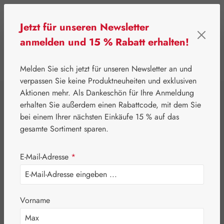
Zum Hauptinhalt springen
Jetzt für unseren Newsletter
anmelden und 15 % Rabatt erhalten!
0
Werkzeugleiste anzeigen
Du hast 0 Produkte
Melden Sie sich jetzt für unseren Newsletter an und
verpassen Sie keine Produktneuheiten und exklusiven
Aktionen mehr. Als Dankeschön für Ihre Anmeldung
⌂
Eigenprodukte
Nährstoffe
erhalten Sie außerdem einen Rabattcode, mit dem Sie
Drei Bitter Hecht
bei einem Ihrer nächsten Einkäufe 15 % auf das
gesamte Sortiment sparen.
Kapseln
E-Mail-Adresse
*
Vorname
Bildergalerie überspringen