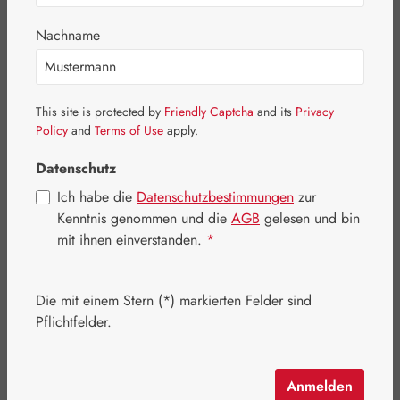
Nachname
This site is protected by
Friendly Captcha
and its
Privacy
Policy
and
Terms of Use
apply.
Datenschutz
Ich habe die
Datenschutzbestimmungen
zur
Kenntnis genommen und die
AGB
gelesen und bin
mit ihnen einverstanden.
*
Regulärer Preis:
129,60 €
Die mit einem Stern (*) markierten Felder sind
Inhalt:
0.137 Kilogramm
(945,99 € / 1 Kilogramm)
Pflichtfelder.
Preise inkl. MwSt. zzgl. Versandkosten
Artikel auf Lager.
Anmelden