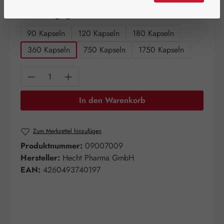
auswählen
Packungsgrößen
90 Kapseln
120 Kapseln
180 Kapseln
360 Kapseln
750 Kapseln
1750 Kapseln
Produkt Anzahl: Gib den gewünschten Wert e
In den Warenkorb
Zum Merkzettel hinzufügen
Produktnummer:
09007009
Hersteller:
Hecht Pharma GmbH
EAN:
4260493740197