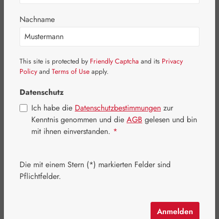
Nachname
Bildergalerie überspringen
This site is protected by
Friendly Captcha
and its
Privacy
Policy
and
Terms of Use
apply.
Datenschutz
Ich habe die
Datenschutzbestimmungen
zur
Kenntnis genommen und die
AGB
gelesen und bin
mit ihnen einverstanden.
*
Die mit einem Stern (*) markierten Felder sind
Pflichtfelder.
Regulärer Preis:
6,70 €
Anmelden