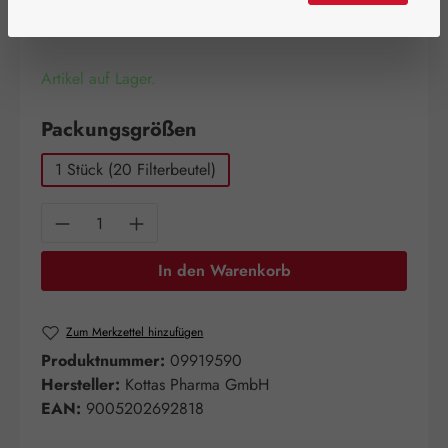
Inhalt:
0.038 Kilogramm
(176,32 € / 1 Kilogramm)
Preise inkl. MwSt. zzgl. Versandkosten
Artikel auf Lager.
auswählen
Packungsgrößen
1 Stück (20 Filterbeutel)
Produkt Anzahl: Gib den gewünschten Wert e
In den Warenkorb
Zum Merkzettel hinzufügen
Produktnummer:
09919590
Hersteller:
Kottas Pharma GmbH
EAN:
9005202692818