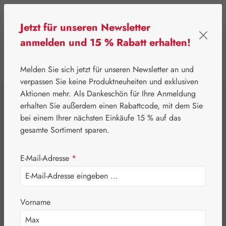
Zum Hauptinhalt springen
Jetzt für unseren Newsletter
anmelden und 15 % Rabatt erhalten!
0
Werkzeugleiste anzeigen
Du hast 0 Produkte
Melden Sie sich jetzt für unseren Newsletter an und
verpassen Sie keine Produktneuheiten und exklusiven
Aktionen mehr. Als Dankeschön für Ihre Anmeldung
⌂
Handelswaren
Tees
erhalten Sie außerdem einen Rabattcode, mit dem Sie
Dr. Kottas Rotes
bei einem Ihrer nächsten Einkäufe 15 % auf das
gesamte Sortiment sparen.
Weinlaub mit
E-Mail-Adresse
*
Pfefferminze
Vorname