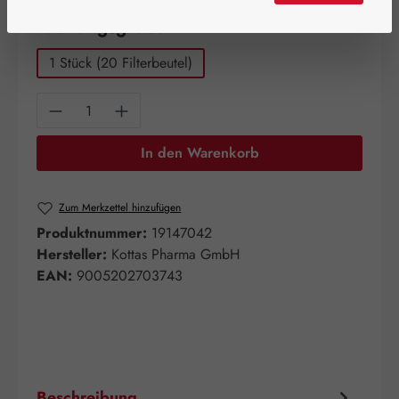
auswählen
Packungsgrößen
1 Stück (20 Filterbeutel)
Produkt Anzahl: Gib den gewünschten Wert e
In den Warenkorb
Zum Merkzettel hinzufügen
Produktnummer:
19147042
Hersteller:
Kottas Pharma GmbH
EAN:
9005202703743
Beschreibung