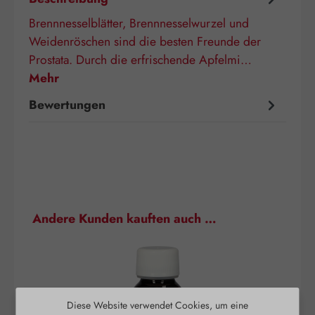
Brennnesselblätter, Brennnesselwurzel und
Weidenröschen sind die besten Freunde der
Prostata. Durch die erfrischende Apfelmi…
Mehr
Bewertungen
Produktgalerie überspringen
Andere Kunden kauften auch …
Diese Website verwendet Cookies, um eine