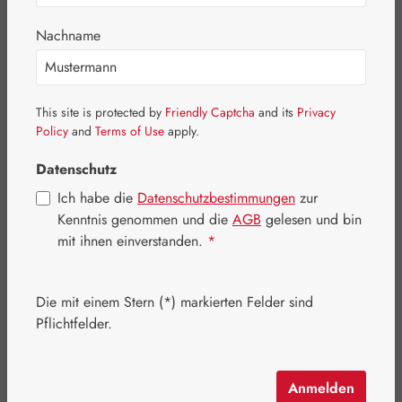
Bildergalerie überspringen
Nachname
This site is protected by
Friendly Captcha
and its
Privacy
Policy
and
Terms of Use
apply.
Datenschutz
Ich habe die
Datenschutzbestimmungen
zur
Kenntnis genommen und die
AGB
gelesen und bin
mit ihnen einverstanden.
*
Regulärer Preis:
6,70 €
Inhalt:
0.024 Kilogramm
(279,17 € / 1 Kilogramm)
Die mit einem Stern (*) markierten Felder sind
Preise inkl. MwSt. zzgl. Versandkosten
Pflichtfelder.
Schnell zuschlagen! Es sind nur noch wenige Artikel
verfügbar!
Anmelden