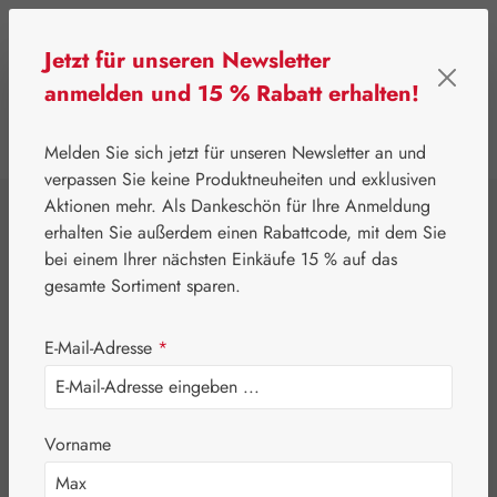
Zum Hauptinhalt springen
Jetzt für unseren Newsletter
anmelden und 15 % Rabatt erhalten!
0
Werkzeugleiste anzeigen
Du hast 0 Produkte
Melden Sie sich jetzt für unseren Newsletter an und
verpassen Sie keine Produktneuheiten und exklusiven
Aktionen mehr. Als Dankeschön für Ihre Anmeldung
⌂
Handelswaren
Tees
erhalten Sie außerdem einen Rabattcode, mit dem Sie
Dr. Kottas
bei einem Ihrer nächsten Einkäufe 15 % auf das
gesamte Sortiment sparen.
Männertee
E-Mail-Adresse
*
Vorname