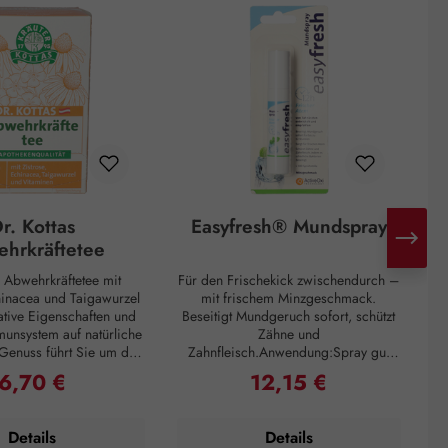
r. Kottas
Easyfresh® Mundspray
hrkräftetee
s Abwehrkräftetee mit
Für den Frischekick zwischendurch –
V
hinacea und Taigawurzel
mit frischem Minzgeschmack.
ative Eigenschaften und
Beseitigt Mundgeruch sofort, schützt
D
munsystem auf natürliche
Zähne und
m
Genuss führt Sie um die
Zahnfleisch.Anwendung:Spray gut
 aus Zistrose wird im
schütteln und direkt in den Mund
Le
6,70 €
12,15 €
Regulärer Preis:
Regulärer Preis:
um geschätzt. Echinacea
sprühen.Zusammensetzung:Aqua,
 Nordamerika und ihre
Polysorbate 20, PEG-60
Z
genschaften waren schon
Hydrogenated Castor Oil, Glycerin,
Details
Details
ianern bekannt. Die
Aroma, Menthol, Sodium Saccharin,