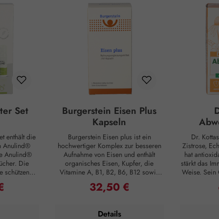
ter Set
Burgerstein Eisen Plus
D
Kapseln
Abwe
t enthält die
Burgerstein Eisen plus ist ein
Dr. Kotta
n Anulind®
hochwertiger Komplex zur besseren
Zistrose, Ec
e Anulind®
Aufnahme von Eisen und enthält
hat antioxid
ücher. Die
organisches Eisen, Kupfer, die
stärkt das Im
e schützende
Vitamine A, B1, B2, B6, B12 sowie
Weise. Sein 
rung der
Pantothensäure, Folsäure und Vitamin
Welt: Tee
€
32,50 €
Preis:
Regulärer Preis:
hoiden und
C. Burgerstein Eisen plus ist gut
Mittelmeerra
ilft bei
verträglich und eignet sich für die
stammt aus
nd Brennen.
regelmäßige und langfristige
positiven Ei
Details
, der schützt
Einnahme. Eisen ist als Bestandteil
den Ind