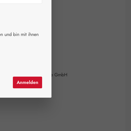
erfügbar!
 verfügbar
auswählen
größen
n und bin mit ihnen
ion ist zurzeit nicht verfügbar.)
el hinzufügen
mer:
02290479
icht-Quanten Naturprodukte GmbH
858207213
Anmelden