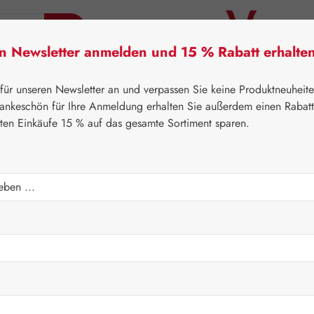
en Newsletter anmelden und 15 % Rabatt erhalte
tner Lifecare
Pater Severin Naturprodukte
Handels
 für unseren Newsletter an und verpassen Sie keine Produktneuheit
ankeschön für Ihre Anmeldung erhalten Sie außerdem einen Rabat
sten Einkäufe 15 % auf das gesamte Sortiment sparen.
⌂
Handelswaren
Kosmetik & Körperpflege
encreme Regulation
Regulärer Prei
35,10 
Inhalt:
0.1 Liter
(
Preise inkl. M