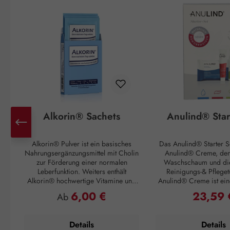
Alkorin® Sachets
Anulind® Star
Alkorin® Pulver ist ein basisches
Das Anulind® Starter Se
Nahrungsergänzungsmittel mit Cholin
Anulind® Creme, de
zur Förderung einer normalen
Waschschaum und di
Leberfunktion. Weiters enthält
Reinigungs-& Pfleget
Alkorin® hochwertige Vitamine und
Anulind® Creme ist ein
Mineralstoffe, welche den Körper in
Emulsion zur Linde
6,00 €
23,59 
Regulärer Preis:
Regulärer 
Ab
wichtigen Bereichen unterstützen. Die
Symptome bei Hämorr
basischen Inhaltsstoffe unterstützen
Analbeschwerden. H
gemeinsam mit Zink einen normalen
Schmerzen, Juckreiz u
Details
Details
Säure-Basen-Stoffwechsel.
Erzeugt einen Gleitfilm