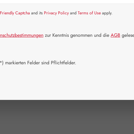
Bald wieder v
Friendly Captcha
and its
Privacy Policy
and
Terms of Use
apply.
Nicht mehr
Packungs
nschutzbestimmungen
zur Kenntnis genommen und die
AGB
gelese
100 ml
(Diese Opt
Zum Merkzett
) markierten Felder sind Pflichtfelder.
Produktnum
Hersteller:
L
EAN:
09005