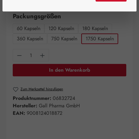
Artikel auf Lager.
auswählen
Packungsgrößen
60 Kapseln
120 Kapseln
180 Kapseln
360 Kapseln
750 Kapseln
1750 Kapseln
Produkt Anzahl: Gib den gewünschten Wert e
In den Warenkorb
Zum Merkzettel hinzufügen
Produktnummer:
06832724
Hersteller:
Gall Pharma GmbH
EAN:
9008124018872