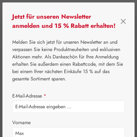
Zum Hauptinhalt springen
Jetzt für unseren Newsletter
anmelden und 15 % Rabatt erhalten!
0
Werkzeugleiste anzeigen
Du hast 0 Produkte
Melden Sie sich jetzt für unseren Newsletter an und
verpassen Sie keine Produktneuheiten und exklusiven
Aktionen mehr. Als Dankeschön für Ihre Anmeldung
⌂
Gall Pharma
Coenzym Q-10
erhalten Sie außerdem einen Rabattcode, mit dem Sie
Coenzym Q-10 60
bei einem Ihrer nächsten Einkäufe 15 % auf das
gesamte Sortiment sparen.
mg GPH Kapseln
E-Mail-Adresse
*
Vorname