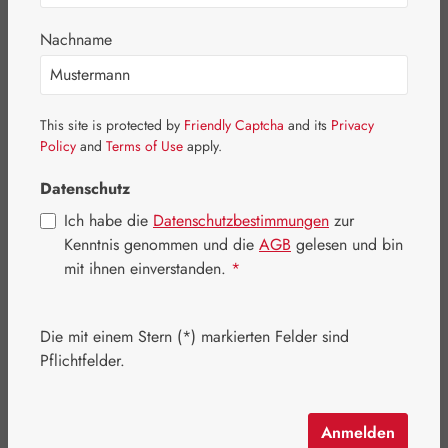
Bildergalerie überspringen
Nachname
This site is protected by
Friendly Captcha
and its
Privacy
Policy
and
Terms of Use
apply.
Datenschutz
Ich habe die
Datenschutzbestimmungen
zur
Kenntnis genommen und die
AGB
gelesen und bin
mit ihnen einverstanden.
*
Die mit einem Stern (*) markierten Felder sind
Regulärer Preis:
1.458,60 €
Pflichtfelder.
Inhalt:
0.522 Kilogramm
(2.794,25 € / 1 Kilogramm)
Preise inkl. MwSt. zzgl. Versandkosten
Anmelden