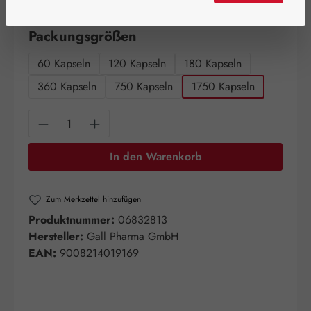
Artikel auf Lager.
auswählen
Packungsgrößen
60 Kapseln
120 Kapseln
180 Kapseln
360 Kapseln
750 Kapseln
1750 Kapseln
Produkt Anzahl: Gib den gewünschten Wert e
In den Warenkorb
Zum Merkzettel hinzufügen
Produktnummer:
06832813
Hersteller:
Gall Pharma GmbH
EAN:
9008214019169