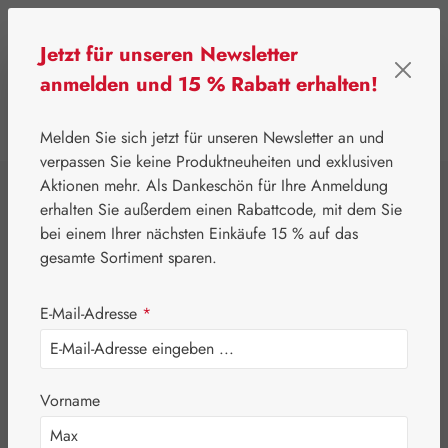
Zum Hauptinhalt springen
Jetzt für unseren Newsletter
anmelden und 15 % Rabatt erhalten!
0
Werkzeugleiste anzeigen
Du hast 0 Produkte
Melden Sie sich jetzt für unseren Newsletter an und
verpassen Sie keine Produktneuheiten und exklusiven
Aktionen mehr. Als Dankeschön für Ihre Anmeldung
⌂
Gall Pharma
Coenzym Q-10
erhalten Sie außerdem einen Rabattcode, mit dem Sie
Coenzym Q-10 120
bei einem Ihrer nächsten Einkäufe 15 % auf das
gesamte Sortiment sparen.
mg GPH Kapseln
E-Mail-Adresse
*
Vorname