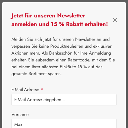
Zum Hauptinhalt springen
Jetzt für unseren Newsletter
anmelden und 15 % Rabatt erhalten!
0
Werkzeugleiste anzeigen
Du hast 0 Produkte
Melden Sie sich jetzt für unseren Newsletter an und
verpassen Sie keine Produktneuheiten und exklusiven
Aktionen mehr. Als Dankeschön für Ihre Anmeldung
⌂
Handelswaren
Nährstoffe
erhalten Sie außerdem einen Rabattcode, mit dem Sie
Burgerstein
bei einem Ihrer nächsten Einkäufe 15 % auf das
gesamte Sortiment sparen.
Vitamin B12 Boost
E-Mail-Adresse
*
Tabletten
Vorname