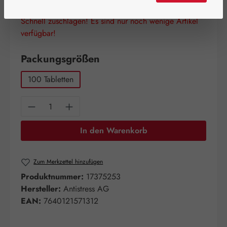
Schnell zuschlagen! Es sind nur noch wenige Artikel
verfügbar!
auswählen
Packungsgrößen
100 Tabletten
Produkt Anzahl: Gib den gewünschten Wert e
In den Warenkorb
Zum Merkzettel hinzufügen
Produktnummer:
17375253
Hersteller:
Antistress AG
EAN:
7640121571312