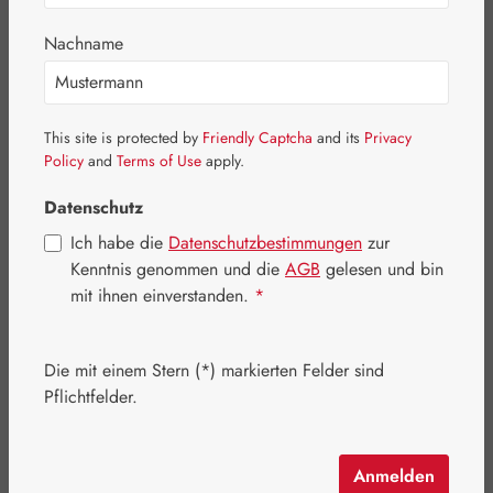
Nachname
Bildergalerie überspringen
This site is protected by
Friendly Captcha
and its
Privacy
Policy
and
Terms of Use
apply.
Datenschutz
Ich habe die
Datenschutzbestimmungen
zur
Kenntnis genommen und die
AGB
gelesen und bin
mit ihnen einverstanden.
*
Die mit einem Stern (*) markierten Felder sind
Pflichtfelder.
Regulärer Preis:
25,90 €
Inhalt:
0.136 Kilogramm
(190,44 € / 1 Kilogramm)
Anmelden
Preise inkl. MwSt. zzgl. Versandkosten