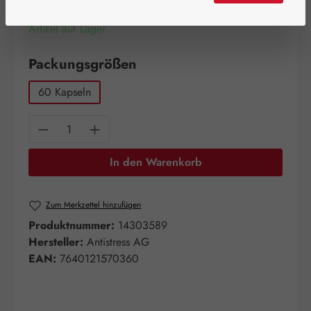
Artikel auf Lager.
auswählen
Packungsgrößen
60 Kapseln
Produkt Anzahl: Gib den gewünschten Wert e
In den Warenkorb
Zum Merkzettel hinzufügen
Produktnummer:
14303589
Hersteller:
Antistress AG
EAN:
7640121570360