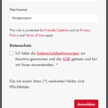
Nachname
Bildergalerie überspringen
This site is protected by
Friendly Captcha
and its
Privacy
Policy
and
Terms of Use
apply.
Datenschutz
Ich habe die
Datenschutzbestimmungen
zur
Kenntnis genommen und die
AGB
gelesen und bin
mit ihnen einverstanden.
*
Die mit einem Stern (*) markierten Felder sind
Pflichtfelder.
Regulärer Preis:
33,90 €
Inhalt:
0.019 Kilogramm
(1.784,21 € / 1 Kilogramm)
Anmelden
Preise inkl. MwSt. zzgl. Versandkosten