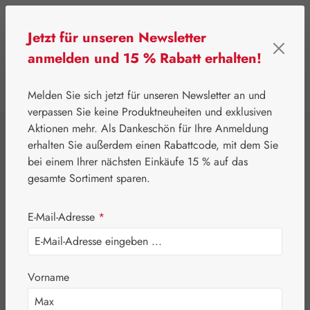
Zum Hauptinhalt springen
Jetzt für unseren Newsletter
anmelden und 15 % Rabatt erhalten!
0
Werkzeugleiste anzeigen
Du hast 0 Produkte
Melden Sie sich jetzt für unseren Newsletter an und
verpassen Sie keine Produktneuheiten und exklusiven
Aktionen mehr. Als Dankeschön für Ihre Anmeldung
⌂
Handelswaren
Nährstoffe
erhalten Sie außerdem einen Rabattcode, mit dem Sie
Burgerstein
bei einem Ihrer nächsten Einkäufe 15 % auf das
gesamte Sortiment sparen.
Coenzym Q-10 30
E-Mail-Adresse
*
mg Kapseln
Vorname