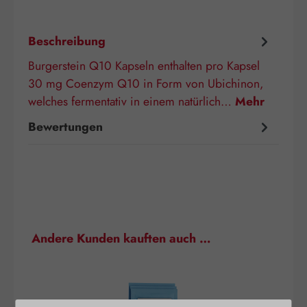
Beschreibung
Burgerstein Q10 Kapseln enthalten pro Kapsel
30 mg Coenzym Q10 in Form von Ubichinon,
welches fermentativ in einem natürlich…
Mehr
Bewertungen
Produktgalerie überspringen
Andere Kunden kauften auch …