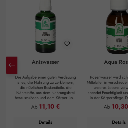
Aniswasser
Aqua Ros
Die Aufgabe einer guten Verdauung
Rosenwasser wird sch
ist es, die Nahrung zu zerkleinern,
Mittelalter in verschied
die nützlichen Bestandteile, die
unseres Lebens verw
Nährstoffe, aus dem Nahrungsbrei
spendet Feuchtigkeit un
herauszulösen und dem Körper über
in der Körperpflege. Di
das Blut zur Verfügung zu stellen. Der
sich gut an, wen
11,10 €
10,30
Regulärer Preis:
Regulärer P
Ab
Ab
Rest des Essens soll wieder, am
Feuchtigkeitsspeicher ge
besten in regelmäßigen Abständen,
ausreichend Nährstof
ausgeschieden werden. Passiert das
geschmeidiges Haut
Details
Details
nicht, können unangenehme
Verfügung stehen. Auf 