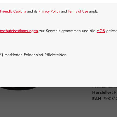
Friendly Captcha
and its
Privacy Policy
and
Terms of Use
apply.
Artikel auf La
Packungs
nschutzbestimmungen
zur Kenntnis genommen und die
AGB
gelese
50 ml
1
Produkt 
) markierten Felder sind Pflichtfelder.
Zum Merkzett
Produktnum
Hersteller:
P
EAN:
90081