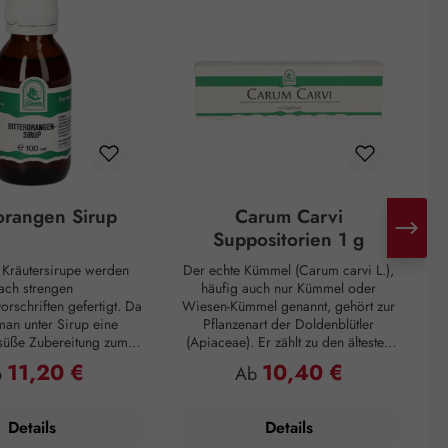
rorangen Sirup
Carum Carvi
Suppositorien 1 g
n Kräutersirupe werden
Der echte Kümmel (Carum carvi L.),
ach strengen
häufig auch nur Kümmel oder
I
orschriften gefertigt. Da
Wiesen-Kümmel genannt, gehört zur
D
man unter Sirup eine
Pflanzenart der Doldenblütler
 süße Zubereitung zum
(Apiaceae). Er zählt zu den ältesten
G
 die eine zähflüssige
Gewürzen und kommt hauptsächlich
11,20 €
10,40 €
gulärer Preis:
Regulärer Preis:
b
Ab
aufweist. Unsere Sirupe
in Asien, Afrika und Europa vor. So
 von Haushaltszucker
wurden Kümmelfrüchte in
arose) und Wasser
Ausgrabungen von Pfahlbauten
Details
Details
 höchsten Anforderungen
gefunden, die sich auf 3000 vor