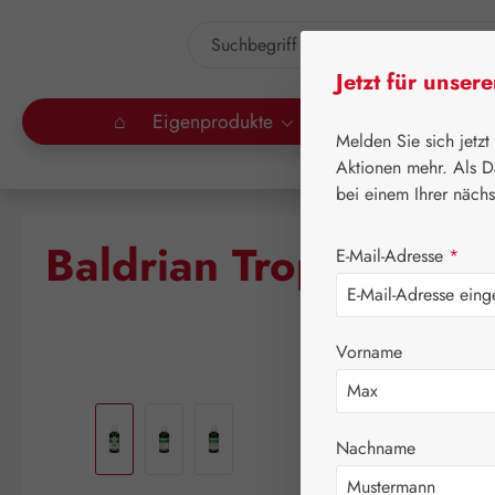
um Hauptinhalt springen
Zur Suche springen
Jetzt für unser
⌂
Eigenprodukte
Gall Pharma
Lei
Melden Sie sich jetzt
Aktionen mehr. Als D
bei einem Ihrer näch
Baldrian Tropfen
E-Mail-Adresse
*
Vorname
Bildergalerie überspringen
Nachname