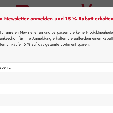
en Newsletter anmelden und 15 % Rabatt erhalte
tner Lifecare
Pater Severin Naturprodukte
Handels
 für unseren Newsletter an und verpassen Sie keine Produktneuheit
ankeschön für Ihre Anmeldung erhalten Sie außerdem einen Rabat
sten Einkäufe 15 % auf das gesamte Sortiment sparen.
⌂
Pater Severin Naturprodukte
Tropfen & Sprays
Regulärer Prei
7,80 €
Inhalt:
0.05 Lite
Preise inkl. M