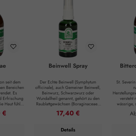
ae
Beinwell Spray
Bitte
on seit dem
Der Echte Beinwell (Symphytum
St. Severi
enen Bereichen
officinale), auch Gemeiner Beinwell,
n
endet. Es
Beinwurz, Schwarzwurz oder
Herstellungsv
d Erfrischung
Wundallheil genannt, gehört zu den
versteht 
e Haut fühlt
Raublattgewächsen (Boraginaceae).
wässrige,
n ihre
Die Bezeichnung “Beinwell” stammt
Einnehmen,
 €
17,40 €
reis:
Regulärer Preis:
Re
A
füllt sind und
aus dem Althochdeutschen und deutet
Konsistenz 
fe für ein
auf die Verwendung hin. "Bein"
auf Basis
bild zur
bezeichnete Knochen jeglicher Art.
(Sacch
Details
Haut und Haar
“Well” beschreibt das Zuwachsen
entsprechen