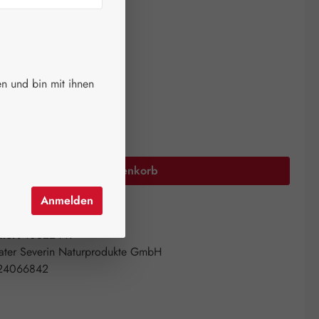
ger.
auswählen
größen
n und bin mit ihnen
00 ml
Anzahl: Gib den gewünschten Wert ein oder 
In den Warenkorb
Anmelden
el hinzufügen
mer:
10522449
ater Severin Naturprodukte GmbH
24066842