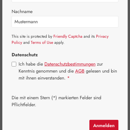
Bildergalerie überspringen
Nachname
This site is protected by
Friendly Captcha
and its
Privacy
Policy
and
Terms of Use
apply.
Datenschutz
Ich habe die
Datenschutzbestimmungen
zur
Kenntnis genommen und die
AGB
gelesen und bin
mit ihnen einverstanden.
*
Die mit einem Stern (*) markierten Felder sind
Regulärer Preis:
136,10 €
Pflichtfelder.
Inhalt:
0.231 Kilogramm
(589,18 € / 1 Kilogramm)
Preise inkl. MwSt. zzgl. Versandkosten
Anmelden