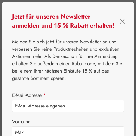
Zum Hauptinhalt springen
Jetzt für unseren Newsletter
anmelden und 15 % Rabatt erhalten!
0
Werkzeugleiste anzeigen
Du hast 0 Produkte
Melden Sie sich jetzt für unseren Newsletter an und
verpassen Sie keine Produktneuheiten und exklusiven
Aktionen mehr. Als Dankeschön für Ihre Anmeldung
⌂
Gall Pharma
Aminosäuren
erhalten Sie außerdem einen Rabattcode, mit dem Sie
Alanin 500 mg
bei einem Ihrer nächsten Einkäufe 15 % auf das
gesamte Sortiment sparen.
GPH Kapseln
E-Mail-Adresse
*
Vorname