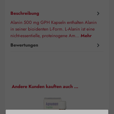
Beschreibung
Alanin 500 mg GPH Kapseln enthalten Alanin
in seiner bioidenten L-Form. L-Alanin ist eine
nicht-essentielle, proteinogene Am…
Mehr
Bewertungen
Produktgalerie überspringen
Andere Kunden kauften auch …