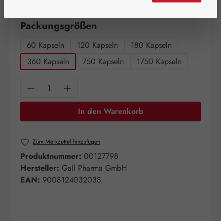
Artikel auf Lager.
auswählen
Packungsgrößen
60 Kapseln
120 Kapseln
180 Kapseln
360 Kapseln
750 Kapseln
1750 Kapseln
Produkt Anzahl: Gib den gewünschten Wert e
In den Warenkorb
Zum Merkzettel hinzufügen
Produktnummer:
00127798
Hersteller:
Gall Pharma GmbH
EAN:
9008124032038